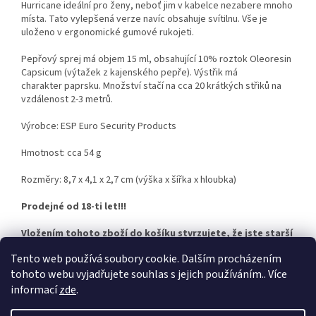
Hurricane ideální pro ženy, neboť jim v kabelce nezabere mnoho
místa. Tato vylepšená verze navíc obsahuje svítilnu. Vše je
uloženo v ergonomické gumové rukojeti.
Pepřový sprej má objem 15 ml, obsahující 10% roztok Oleoresin
Capsicum (výtažek z kajenského pepře). Výstřik má
charakter paprsku. Množství stačí na cca 20 krátkých střiků na
vzdálenost 2-3 metrů.
Výrobce: ESP Euro Security Products
Hmotnost: cca 54 g
Rozměry: 8,7 x 4,1 x 2,7 cm (výška x šířka x hloubka)
Prodejné od 18-ti let!!!
Vložením tohoto zboží do košíku stvrzujete, že jste starší
18-ti let.
Tento web používá soubory cookie. Dalším procházením
tohoto webu vyjadřujete souhlas s jejich používáním.. Více
informací
zde
.
Z