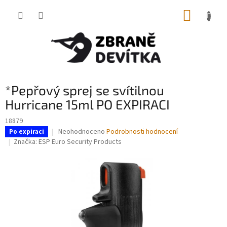
Přejít
NÁKUP
na
obsah
KOŠÍK
*Pepřový sprej se svítilnou
Hurricane 15ml PO EXPIRACI
18879
Průměrné
Neohodnoceno
Podrobnosti hodnocení
Po expiraci
hodnocení
Značka:
ESP Euro Security Products
produktu
je
0,0
z
5
hvězdiček.