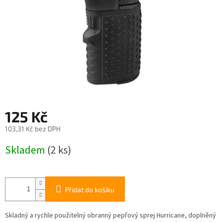
125 Kč
103,31 Kč bez DPH
Měrná
Skladem
(2 ks)
cena:
Přidat do košíku
Skladný a rychle použitelný obranný pepřový sprej Hurricane, doplněný