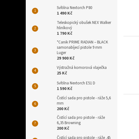
Svítilna Nextorch P80
1 490 Kč
Teleskopický obušek NEX Walker
hliníkový
1 790 Kč
*Canik PRIME RADIAN – BLACK
samonabíjecí pistole 9 mm
Luger
29 900 Kč
Výstražná komorová vlaječka
25 Kč
Svítilna Nextorch E51 D
1 590 Kč
Čistící sada pro pistole - ráže 5,6
mm
200 Kč
Čistící sada pro pistole - ráže
6,35 Browning
200 Kč
Čistící sada pro pistole - ráže .45