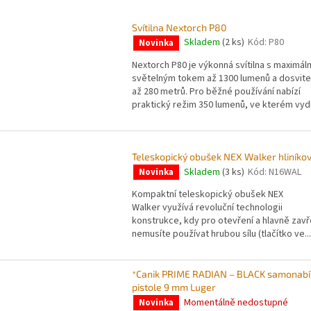
Svítilna Nextorch P80
Skladem
(2 ks)
Kód:
P80
Novinka
Nextorch P80 je výkonná svítilna s maximál
světelným tokem až 1300 lumenů a dosvit
až 280 metrů. Pro běžné používání nabízí
praktický režim 350 lumenů, ve kterém vydrž
Teleskopický obušek NEX Walker hliníko
Skladem
(3 ks)
Kód:
N16WAL
Novinka
Kompaktní teleskopický obušek NEX
Walker využívá revoluční technologii
konstrukce, kdy pro otevření a hlavně zavř
nemusíte používat hrubou sílu (tlačítko ve...
*Canik PRIME RADIAN – BLACK samonabí
pistole 9 mm Luger
Momentálně nedostupné
Novinka