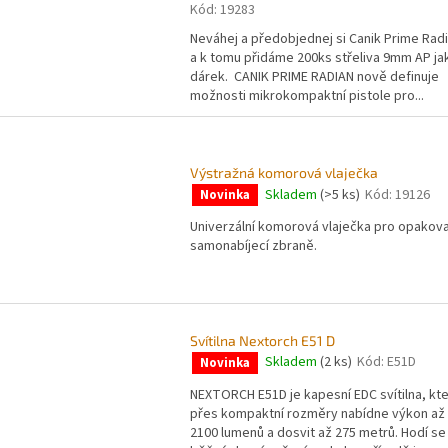
Kód:
19283
Neváhej a předobjednej si Canik Prime Rad
a k tomu přidáme 200ks střeliva 9mm AP ja
dárek. CANIK PRIME RADIAN nově definuje
možnosti mikrokompaktní pistole pro...
Výstražná komorová vlaječka
Skladem
(>5 ks)
Kód:
19126
Novinka
Univerzální komorová vlaječka pro opakovac
samonabíjecí zbraně.
Svítilna Nextorch E51 D
Skladem
(2 ks)
Kód:
E51D
Novinka
NEXTORCH E51D je kapesní EDC svítilna, kte
přes kompaktní rozměry nabídne výkon až
2100 lumenů a dosvit až 275 metrů. Hodí se