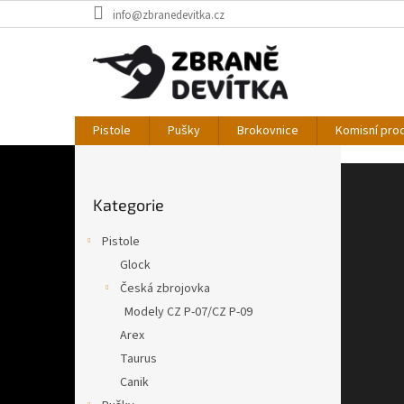
Přejít
info@zbranedevitka.cz
na
obsah
Pistole
Pušky
Brokovnice
Komisní pro
V
P
o
í
Přeskočit
s
t
Kategorie
kategorie
t
e
r
Pistole
a
j
Glock
n
t
Česká zbrojovka
n
e
í
Modely CZ P-07/CZ P-09
v
p
Arex
a
n
Taurus
n
a
Canik
e