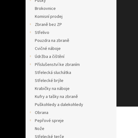
š
Pušky
l
Brokovnice
e
Komisní prodej
m
Zbraně bez ZP
o
Střelivo
b
Pouzdra na zbraně
c
Cvičné náboje
h
Údržba a čištění
o
Příslušenství ke zbraním
d
Střelecká sluchátka
ě
Střelecké brýle
Krabičky na náboje
Kufry a tašky na zbraně
Puškohledy a dalekohledy
Obrana
Pepřové spreje
Nože
Střelecké terče