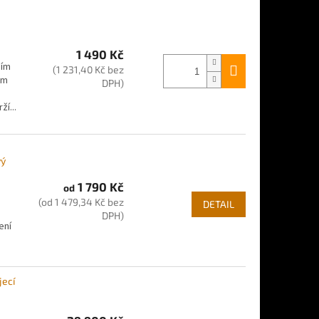
1 490 Kč
ním
(1 231,40 Kč bez
em
DPH)
í...
vý
1 790 Kč
od
(od 1 479,34 Kč bez
DETAIL
DPH)
ení
jecí