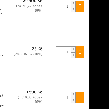
29 900 Kč
(24 710,74 Kč bez
ian
DPH)
ko
25 Kč
(20,66 Kč bez DPH)
í i
1 590 Kč
rá i
(1 314,05 Kč bez
DPH)
 pro