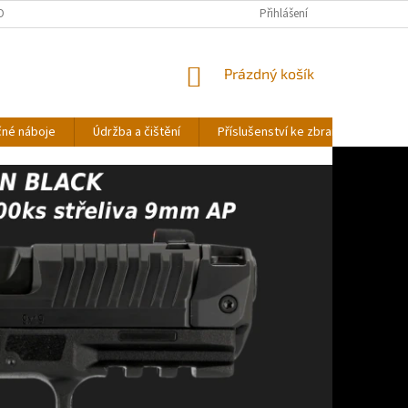
OBNÍCH ÚDAJŮ
Přihlášení
NÁKUPNÍ
Prázdný košík
KOŠÍK
čné náboje
Údržba a čištění
Příslušenství ke zbraním
Stř