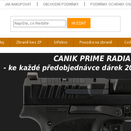
JAK NAKUPOVAT
OBCHODNÍ PODMÍNKY
PODMÍNKY OCHRANY OS
HLEDAT
dej
Zbraně bez ZP
Střelivo
Pouzdra na zbraně
Cvi