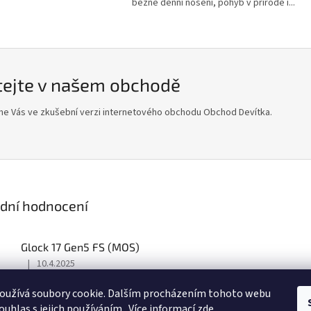
běžné denní nošení, pohyb v přírodě i...
tejte v našem obchodě
me Vás ve zkušební verzi internetového obchodu Obchod Devítka.
dní hodnocení
Glock 17 Gen5 FS (MOS)
|
10.4.2025
Hodnocení
produktu
oužívá soubory cookie. Dalším procházením tohoto webu
je
ouhlas s jejich používáním.. Více informací
zde
.
5