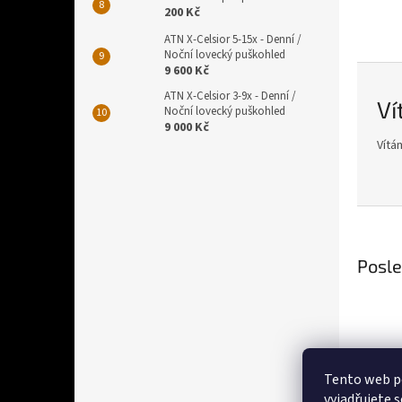
200 Kč
ATN X-Celsior 5-15x - Denní /
Noční lovecký puškohled
9 600 Kč
ATN X-Celsior 3-9x - Denní /
Ví
Noční lovecký puškohled
9 000 Kč
Vítá
Posle
Tento web p
vyjadřujete s