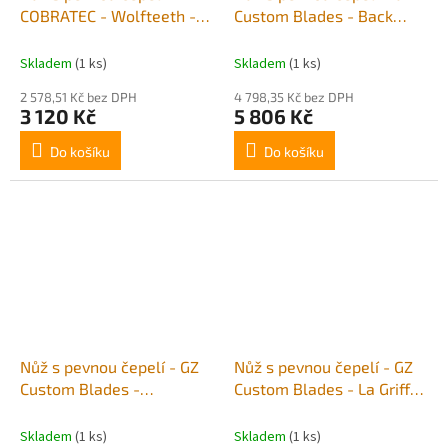
COBRATEC - Wolfteeth -
Custom Blades - Back
OD Green
Country XL - Black
Skladem
(1 ks)
Skladem
(1 ks)
2 578,51 Kč bez DPH
4 798,35 Kč bez DPH
3 120 Kč
5 806 Kč
Do košíku
Do košíku
Nůž s pevnou čepelí - GZ
Nůž s pevnou čepelí - GZ
Custom Blades -
Custom Blades - La Griffe
DragonFly90 "CUSTOM" -
- Drop point - Gray
POSTAPO/G10 rukojeť
Skladem
(1 ks)
Skladem
(1 ks)