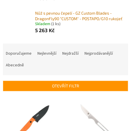
Nůž s pevnou čepelí - GZ Custom Blades -
DragonFly90 "CUSTOM" - POSTAPO/G10 rukojeť
Skladem
(1 ks)
5 263 Kč
Ř
a
Doporučujeme
Nejlevnější
Nejdražší
Nejprodávanější
z
e
Abecedně
n
í
p
OTEVŘÍT FILTR
r
o
V
d
ý
u
p
k
i
t
s
ů