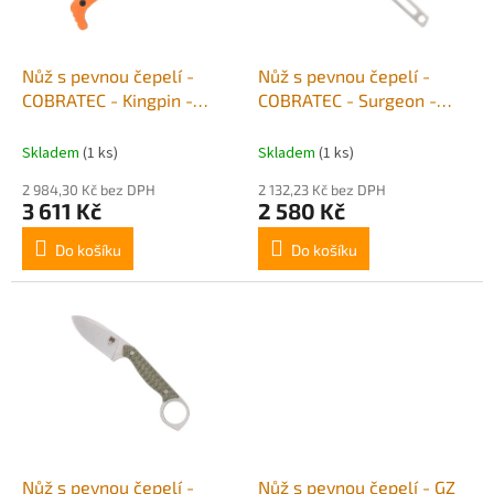
p
r
o
d
Nůž s pevnou čepelí -
Nůž s pevnou čepelí -
u
COBRATEC - Kingpin -
COBRATEC - Surgeon -
k
Orange
Satin
t
Skladem
(1 ks)
Skladem
(1 ks)
ů
2 984,30 Kč bez DPH
2 132,23 Kč bez DPH
3 611 Kč
2 580 Kč
Do košíku
Do košíku
Nůž s pevnou čepelí -
Nůž s pevnou čepelí - GZ