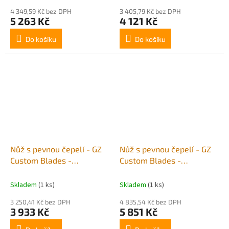
4 349,59 Kč bez DPH
3 405,79 Kč bez DPH
5 263 Kč
4 121 Kč
Do košíku
Do košíku
Nůž s pevnou čepelí - GZ
Nůž s pevnou čepelí - GZ
Custom Blades -
Custom Blades -
LandShark
RECONDO "CUSTOM" -
POSTAPO/G10 black
Skladem
(1 ks)
Skladem
(1 ks)
3 250,41 Kč bez DPH
4 835,54 Kč bez DPH
3 933 Kč
5 851 Kč