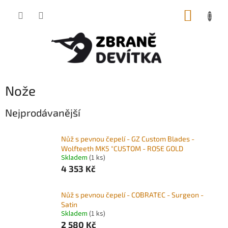
Přejít
NÁKUP
na
obsah
KOŠÍK
Nože
Nejprodávanější
Nůž s pevnou čepelí - GZ Custom Blades -
Wolfteeth MK5 "CUSTOM - ROSE GOLD
Skladem
(1 ks)
4 353 Kč
Nůž s pevnou čepelí - COBRATEC - Surgeon -
Satin
Skladem
(1 ks)
2 580 Kč