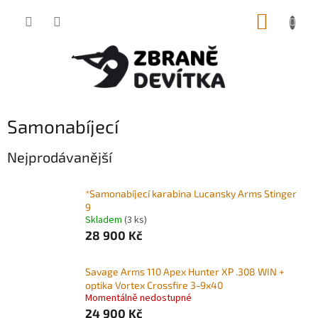
Přejít
NÁKUP
na
obsah
KOŠÍK
Samonabíjecí
Nejprodávanější
*Samonabíjecí karabina Lucansky Arms Stinger
9
Skladem
(3 ks)
28 900 Kč
Savage Arms 110 Apex Hunter XP .308 WIN +
optika Vortex Crossfire 3-9x40
Momentálně nedostupné
24 900 Kč