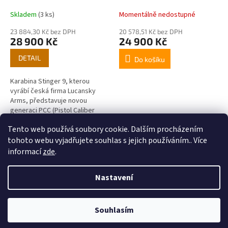
k
optika Vortex Crossfire 3-
t
9x40
Momentálně nedostupné
Skladem
(3 ks)
ů
20 578,51 Kč bez DPH
23 884,30 Kč bez DPH
24 900 Kč
28 900 Kč
DETAIL
Do košíku
Karabina Stinger 9, kterou
vyrábí česká firma Lucansky
Arms, představuje novou
generaci PCC (Pistol Caliber
Carbine). Za jejím vývojem stojí
Tento web používá soubory cookie. Dalším procházením
konstruktér Ján Lučanský,
2
položek celkem
O
jehož...
tohoto webu vyjadřujete souhlas s jejich používáním.. Více
v
informací
zde
.
l
Z
á
á
Nastavení
d
Vytvořil Shoptet
p
a
a
c
t
í
Souhlasím
Copyright 2026
Zbraně Devítka
. Všechna práva vyhrazena.
í
p
r