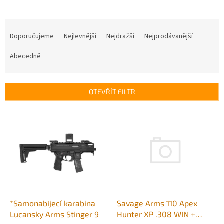
Ř
a
Doporučujeme
Nejlevnější
Nejdražší
Nejprodávanější
z
e
Abecedně
n
í
p
OTEVŘÍT FILTR
r
o
V
d
ý
u
p
k
i
t
s
ů
p
r
o
d
Savage Arms 110 Apex
*Samonabíjecí karabina
u
Hunter XP .308 WIN +
Lucansky Arms Stinger 9