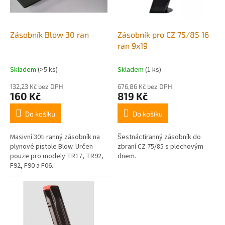
p
r
o
d
Zásobník Blow 30 ran
Zásobník pro CZ 75/85 16
u
ran 9x19
k
t
Skladem
(>5 ks)
Skladem
(1 ks)
ů
132,23 Kč bez DPH
676,86 Kč bez DPH
160 Kč
819 Kč
Do košíku
Do košíku
Masivní 30ti ranný zásobník na
Šestnáctiranný zásobník do
plynové pistole Blow. Určen
zbraní CZ 75/85 s plechovým
pouze pro modely TR17, TR92,
dnem.
F92, F90 a F06.