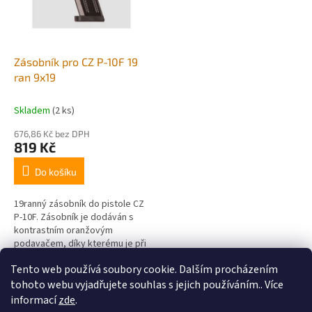
Zásobník pro CZ P-10F 19
ran 9x19
Skladem
(2 ks)
676,86 Kč bez DPH
819 Kč
Do košíku
19ranný zásobník do pistole CZ
P-10F. Zásobník je dodáván s
kontrastním oranžovým
podavačem, díky kterému je při
vystavené střelecké
Tento web používá soubory cookie. Dalším procházením
pohotovosti na zbrani lépe
3
položek celkem
O
vidět, že je...
tohoto webu vyjadřujete souhlas s jejich používáním.. Více
v
informací
zde
.
l
Z