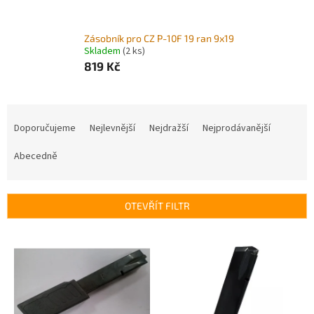
Zásobník pro CZ P-10F 19 ran 9x19
Skladem
(2 ks)
819 Kč
Ř
a
Doporučujeme
Nejlevnější
Nejdražší
Nejprodávanější
z
e
Abecedně
n
í
p
OTEVŘÍT FILTR
r
o
V
d
ý
u
p
k
i
t
s
ů