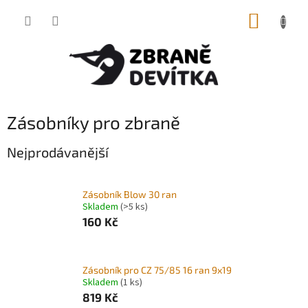
Přejít
NÁKUP
na
obsah
KOŠÍK
Zásobníky pro zbraně
Nejprodávanější
Zásobník Blow 30 ran
Skladem
(>5 ks)
160 Kč
Zásobník pro CZ 75/85 16 ran 9x19
Skladem
(1 ks)
819 Kč