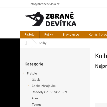
Přejít
info@zbranedevitka.cz
na
obsah
Pistole
Pušky
Brokovnice
Komisní pro
Domů
Knihy
P
Kni
o
Přeskočit
s
Kategorie
kategorie
Nejpr
t
r
Pistole
a
Glock
n
Česká zbrojovka
n
í
Modely CZ P-07/CZ P-09
p
Arex
a
Taurus
Ř