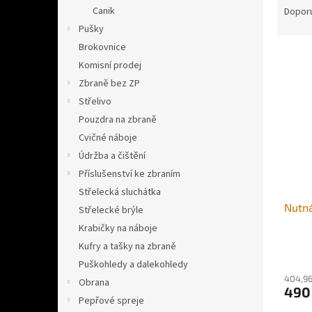
n
a
Canik
Dopor
e
z
Pušky
l
e
Brokovnice
V
n
Komisní prodej
ý
í
Zbraně bez ZP
p
p
i
r
Střelivo
s
o
Pouzdra na zbraně
p
d
Cvičné náboje
r
u
Údržba a čištění
o
k
Příslušenství ke zbraním
d
t
Střelecká sluchátka
u
ů
Nutná
k
Střelecké brýle
t
Krabičky na náboje
ů
Kufry a tašky na zbraně
Puškohledy a dalekohledy
404,96
Obrana
490
Pepřové spreje