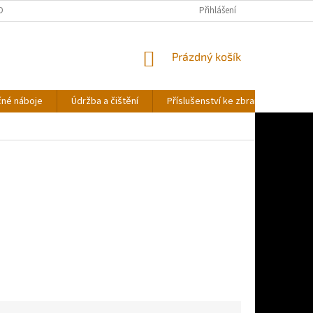
OBNÍCH ÚDAJŮ
Přihlášení
NÁKUPNÍ
Prázdný košík
KOŠÍK
čné náboje
Údržba a čištění
Příslušenství ke zbraním
Stř