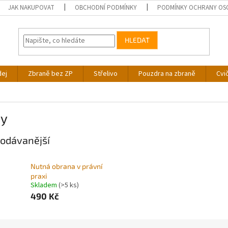
JAK NAKUPOVAT
OBCHODNÍ PODMÍNKY
PODMÍNKY OCHRANY OS
HLEDAT
dej
Zbraně bez ZP
Střelivo
Pouzdra na zbraně
Cvi
hy
odávanější
Nutná obrana v právní
praxi
Skladem
(>5 ks)
490 Kč