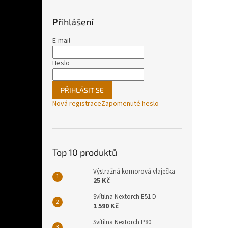
Přihlášení
E-mail
Heslo
PŘIHLÁSIT SE
Nová registrace
Zapomenuté heslo
Top 10 produktů
Výstražná komorová vlaječka
25 Kč
Svítilna Nextorch E51 D
1 590 Kč
Svítilna Nextorch P80