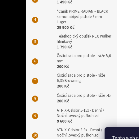
1 490 Kč
*Canik PRIME RADIAN – BLACK
samonabíjecí pistole 9 mm
Luger
29 900 Kč
Teleskopický obušek NEX Walker
hliníkový
1 790 Kč
Čistící sada pro pistole - ráže 5,6
mm
200 Kč
Čistící sada pro pistole - ráže
6,35 Browning
200 Kč
Čistící sada pro pistole - ráže .45
200 Kč
ATN X-Celsior 5-15x - Denní /
Noční lovecký puškohled
9 600 Kč
ATN X-Celsior 3-9x - Denní /
Noční lovecký puškohled
Tento web p