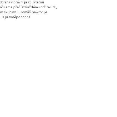
obrana v právní praxi, kterou
čujeme přečíst každému držiteli ZP,
m skupiny E. Tomáš Gawron je
u s pravděpodobně
plexnějším přehledem naší právní...
O
v
l
á
d
a
c
í
p
r
v
k
y
v
ý
p
i
s