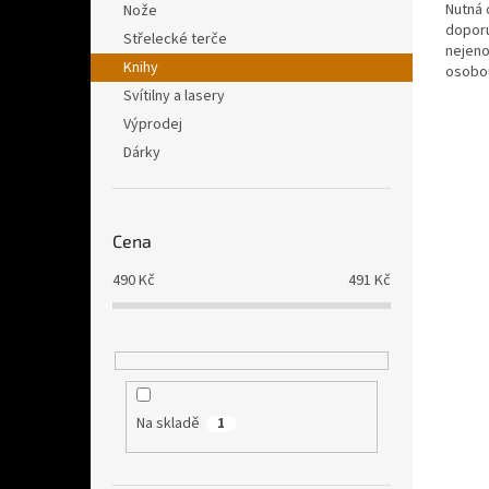
Nutná 
Nože
doporu
Střelecké terče
nejeno
Knihy
osobo
nejkom
Svítilny a lasery
Výprodej
Dárky
Cena
490
Kč
491
Kč
Na skladě
1