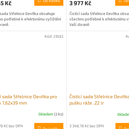
Do košíku
Do
5 Kč
3 977 Kč
í sada Střelnice Devítka obsahuje
Čistící sada Střelnice Devítka obs
o potřebné k efektivnímu vyčištění
všechno potřebné k efektivnímu v
braně.
Vaší zbraně.
Kód:
19182
K
cí sada Střelnice Devítka pro
Čistící sada Střelnice Devítk
u 7,62x39 mm
pušku ráže .22 lr
Skladem
(2 ks)
Sklad
76 Kč bez DPH
3 348,76 Kč bez DPH
Do košíku
Do