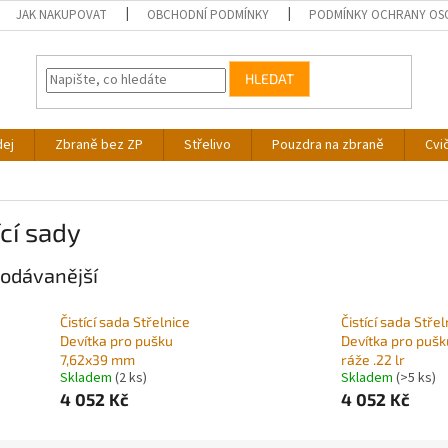
JAK NAKUPOVAT
OBCHODNÍ PODMÍNKY
PODMÍNKY OCHRANY OS
HLEDAT
dej
Zbraně bez ZP
Střelivo
Pouzdra na zbraně
Cvi
ící sady
odávanější
Čistící sada Střelnice
Čistící sada Střel
Devítka pro pušku
Devítka pro pušk
7,62x39 mm
ráže .22 lr
Skladem
(2 ks)
Skladem
(>5 ks)
4 052 Kč
4 052 Kč