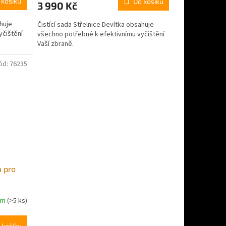
 košíku
Do košíku
3 990 Kč
ahuje
Čistící sada Střelnice Devítka obsahuje
yčištění
všechno potřebné k efektivnímu vyčištění
Vaší zbraně.
ód:
76235
a pro
em
(>5 ks)
 košíku