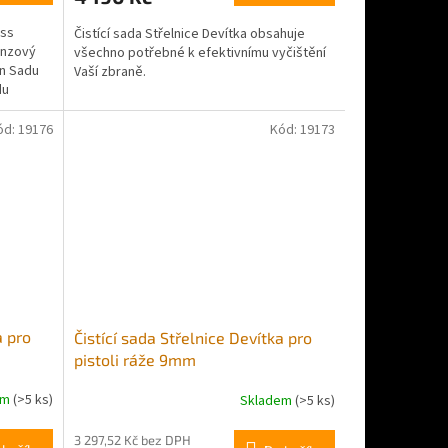
oss
Čistící sada Střelnice Devítka obsahuje
onzový
všechno potřebné k efektivnímu vyčištění
rn Sadu
Vaší zbraně.
du
ód:
19176
Kód:
19173
a pro
Čistící sada Střelnice Devítka pro
pistoli ráže 9mm
em
(>5 ks)
Skladem
(>5 ks)
3 297,52 Kč bez DPH