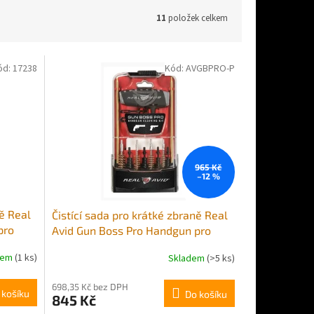
11
položek celkem
ód:
17238
Kód:
AVGBPRO-P
965 Kč
–12 %
ně Real
Čistící sada pro krátké zbraně Real
pro
Avid Gun Boss Pro Handgun pro
/.45
ráže .45/.40/.357/.38/9mm
dem
(1 ks)
Skladem
(>5 ks)
698,35 Kč bez DPH
 košíku
Do košíku
845 Kč