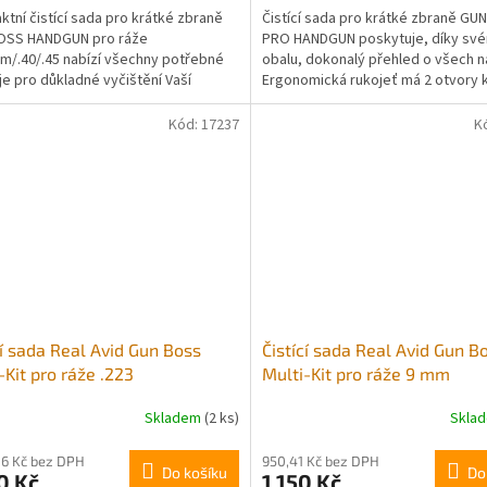
tní čistící sada pro krátké zbraně
Čistící sada pro krátké zbraně GU
OSS HANDGUN pro ráže
PRO HANDGUN poskytuje, díky sv
m/.40/.45 nabízí všechny potřebné
obalu, dokonalý přehled o všech ná
je pro důkladné vyčištění Vaší
Ergonomická rukojeť má 2 otvory 
. Sada je dodávána v...
uchycení kartáčku nebo...
Kód:
17237
K
cí sada Real Avid Gun Boss
Čistící sada Real Avid Gun B
-Kit pro ráže .223
Multi-Kit pro ráže 9 mm
Skladem
(2 ks)
Skla
06 Kč bez DPH
950,41 Kč bez DPH
Do košíku
Do
0 Kč
1 150 Kč