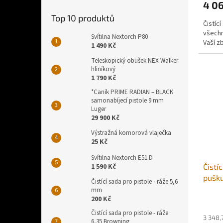
4 06
Top 10 produktů
Čistíc
všechn
Svítilna Nextorch P80
Vaší z
1 490 Kč
Teleskopický obušek NEX Walker
hliníkový
1 790 Kč
*Canik PRIME RADIAN – BLACK
samonabíjecí pistole 9 mm
Luger
29 900 Kč
Výstražná komorová vlaječka
25 Kč
Svítilna Nextorch E51 D
Čistí
1 590 Kč
pušk
Čistící sada pro pistole - ráže 5,6
mm
200 Kč
Čistící sada pro pistole - ráže
3 348,
6,35 Browning