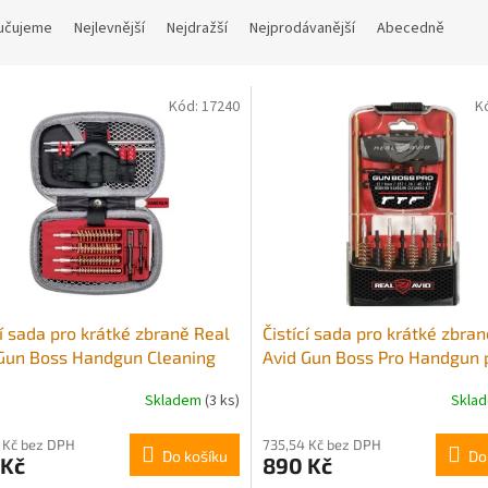
učujeme
Nejlevnější
Nejdražší
Nejprodávanější
Abecedně
Kód:
17240
K
cí sada pro krátké zbraně Real
Čistící sada pro krátké zbra
Gun Boss Handgun Cleaning
Avid Gun Boss Pro Handgun 
ro ráže .22/9mm/.40/.45
ráže .22/9mm/.357/.38/.40
Skladem
(3 ks)
Skla
 Kč bez DPH
735,54 Kč bez DPH
Do košíku
Do
 Kč
890 Kč