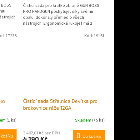
N BOSS
Čistící sada pro krátké zbraně GUN BOSS
ému
PRO HANDGUN poskytuje, díky svému
strojích.
obalu, dokonalý přehled o všech
k
nástrojích. Ergonomická rukojeť má 2
otvory k uchycení kartáčku...
ód:
17236
Kód:
19161
oss
Čistící sada Střelnice Devítka pro
brokovnice ráže 12GA
dem
(1 ks)
Skladem
(>5 ks)
3 462,81 Kč bez DPH
 košíku
Do košíku
4 190 Kč