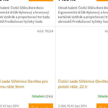
balení: Čistící šňůru Bore Boss
Obsah balení: Čistící šňůru Bore B
mická držák Nylonový a bronzový
Ergonomická držák Nylonový a br
ek Vytěrák a propichovací trn Sadu
kartáček Vytěrák a propichovací t
ků Prodlužovací tyčinky Sadu
ubrousků Prodlužovací tyčinky Sa
 a...
škrabek a...
Kód:
76234
K
cí sada Střelnice Devítka pro
Čistící sada Střelnice Devítk
binu ráže 9mm
pistoli ráže .22 lr
Skladem
(2 ks)
Sklad
50 Kč bez DPH
3 286,78 Kč bez DPH