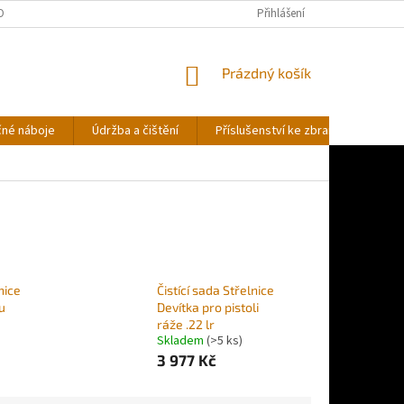
OBNÍCH ÚDAJŮ
Přihlášení
NÁKUPNÍ
Prázdný košík
KOŠÍK
čné náboje
Údržba a čištění
Příslušenství ke zbraním
Stř
nice
Čistící sada Střelnice
u
Devítka pro pistoli
ráže .22 lr
Skladem
(>5 ks)
3 977 Kč