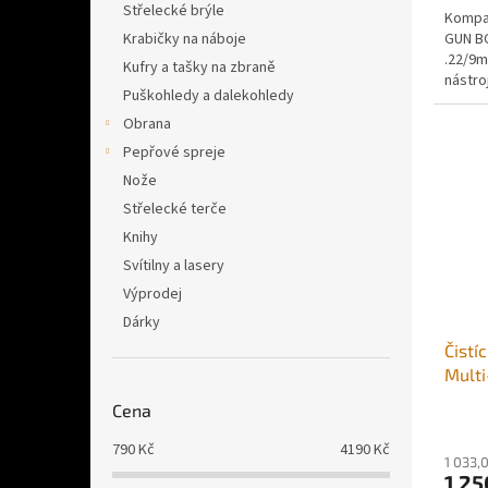
Střelecké brýle
Kompak
GUN B
Krabičky na náboje
.22/9m
Kufry a tašky na zbraně
nástro
Puškohledy a dalekohledy
zbraně
Obrana
Pepřové spreje
Nože
Střelecké terče
Knihy
Svítilny a lasery
Výprodej
Dárky
Čistí
Multi
Cena
790
Kč
4190
Kč
1 033,
1 25