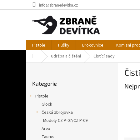
Přejít
info@zbranedevitka.cz
na
obsah
Pistole
Pušky
Brokovnice
Komisní pro
Domů
Údržba a čištění
Čistící sady
P
Čist
o
Přeskočit
s
Kategorie
kategorie
Nejpr
t
r
Pistole
a
Glock
n
Česká zbrojovka
n
í
Modely CZ P-07/CZ P-09
p
Arex
a
Taurus