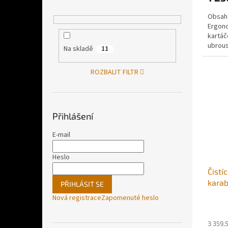
Obsah 
Ergono
kartáč
ubrous
Na skladě
11
škrabek
ROZBALIT FILTR
Přihlášení
E-mail
Heslo
Čistí
kara
PŘIHLÁSIT SE
Nová registrace
Zapomenuté heslo
3 359,