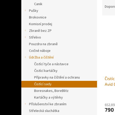
Ř
n
Canik
a
e
Dopor
Pušky
z
l
e
Brokovnice
V
n
Komisní prodej
ý
í
Zbraně bez ZP
p
p
Střelivo
i
r
Pouzdra na zbraně
s
o
p
Cvičné náboje
d
r
u
Údržba a čištění
o
k
Čistící tyče a nástavce
d
t
Čistící kartáčky
u
ů
Přípravky na čištění a ochranu
Čistí
k
Avid 
Čistící sady
t
Kit p
ů
Boresnakes, BoreBlitz
Kartáčky a výtěrky
Příslušenství ke zbraním
652,89
790
Střelecká sluchátka