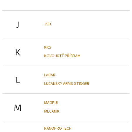
J
JSB
KKS
K
KOVOHUTĚ PŘÍBRAM
LABAR
L
LUCANSKY ARMS STINGER
MAGPUL
M
MECANIK
NANOPROTECH