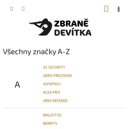
Přejít
NÁKUP
na
obsah
KOŠÍK
Všechny značky A-Z
A1 SECURITY
AERO PRECISION
A
ALFAPROJ
ALSA PRO
AREX DEFENSE
BALLISTOL
BERRY'S