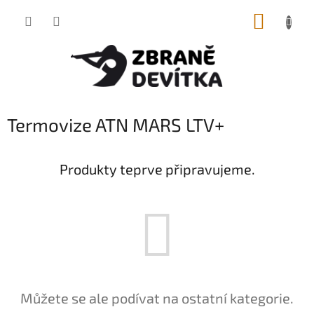
Přejít
NÁKUP
na
obsah
KOŠÍK
Termovize ATN MARS LTV+
Produkty teprve připravujeme.
Můžete se ale podívat na ostatní kategorie.