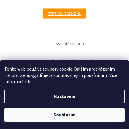
ZPĚT DO OBCHODU
Z
á
Vytvořil Shoptet
p
a
t
Copyright 2026
Zbraně Devítka
. Všechna práva vyhrazena.
í
Tento web používá soubory cookie. Dalším procházením
tohoto webu vyjadřujete souhlas s jejich používáním.. Více
informací
zde
.
Nastavení
Souhlasím