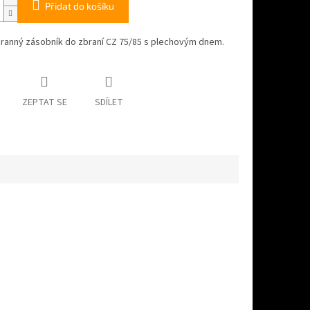
Přidat do košíku
iranný zásobník do zbraní CZ 75/85 s plechovým dnem.
ZEPTAT SE
SDÍLET