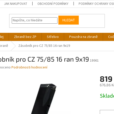
JAK NAKUPOVAT
OBCHODNÍ PODMÍNKY
PODMÍNKY OCHRANY OS
HLEDAT
dej
Zbraně bez ZP
Střelivo
Pouzdra na zbraně
Cvi
braně
Zásobník pro CZ 75/85 16 ran 9x19
bník pro CZ 75/85 16 ran 9x19
18661
né
noceno
Podrobnosti hodnocení
ní
819
u
676,86 K
Měrná
Skla
cena:
ek.