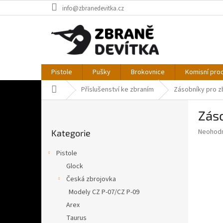
Přejít
info@zbranedevitka.cz
na
obsah
Pistole
Pušky
Brokovnice
Komisní pro
Domů
Příslušenství ke zbraním
Zásobníky pro z
P
Záso
o
Přeskočit
s
Průměr
Neohod
Kategorie
kategorie
t
hodnoce
r
produkt
Pistole
a
je
Glock
0,0
n
z
Česká zbrojovka
n
5
í
Modely CZ P-07/CZ P-09
hvězdič
p
Arex
a
Taurus