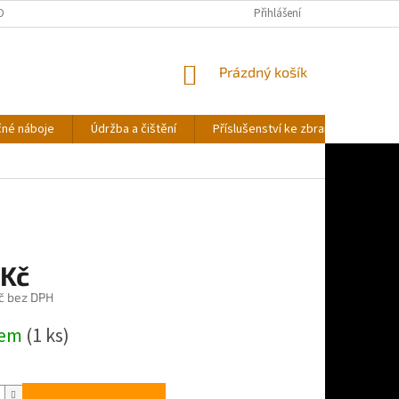
OBNÍCH ÚDAJŮ
Přihlášení
NÁKUPNÍ
Prázdný košík
KOŠÍK
čné náboje
Údržba a čištění
Příslušenství ke zbraním
Stř
 Kč
č bez DPH
dem
(1 ks)