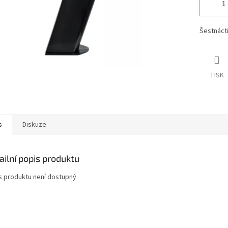
Šestnáct
TISK
s
Diskuze
ailní popis produktu
s produktu není dostupný