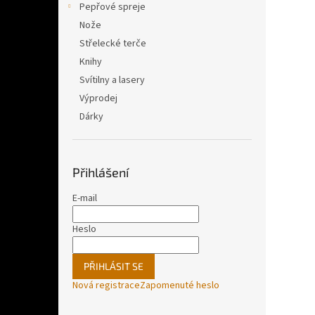
Pepřové spreje
Nože
Střelecké terče
Knihy
Svítilny a lasery
Výprodej
Dárky
Přihlášení
E-mail
Heslo
PŘIHLÁSIT SE
Nová registrace
Zapomenuté heslo