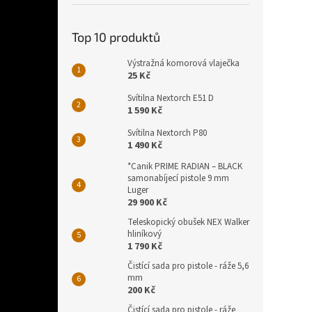
Top 10 produktů
Výstražná komorová vlaječka
25 Kč
Svítilna Nextorch E51 D
1 590 Kč
Svítilna Nextorch P80
1 490 Kč
*Canik PRIME RADIAN – BLACK
samonabíjecí pistole 9 mm
Luger
29 900 Kč
Teleskopický obušek NEX Walker
hliníkový
1 790 Kč
Čistící sada pro pistole - ráže 5,6
mm
200 Kč
Čistící sada pro pistole - ráže