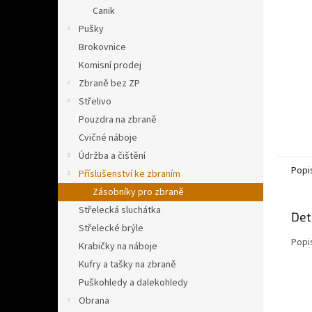
n
Canik
e
Pušky
l
Brokovnice
Komisní prodej
Zbraně bez ZP
Střelivo
Pouzdra na zbraně
Cvičné náboje
Údržba a čištění
Popi
Příslušenství ke zbraním
Zásobníky pro zbraně
Střelecká sluchátka
Det
Střelecké brýle
Popi
Krabičky na náboje
Kufry a tašky na zbraně
Puškohledy a dalekohledy
Obrana