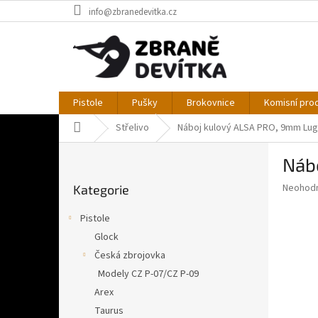
Přejít
info@zbranedevitka.cz
na
obsah
Pistole
Pušky
Brokovnice
Komisní pro
Domů
Střelivo
Náboj kulový ALSA PRO, 9mm Luge
P
Náb
o
Přeskočit
s
Průměr
Neohod
Kategorie
kategorie
t
hodnoce
r
produkt
Pistole
a
je
Glock
0,0
n
z
Česká zbrojovka
n
5
í
Modely CZ P-07/CZ P-09
hvězdič
p
Arex
a
Taurus