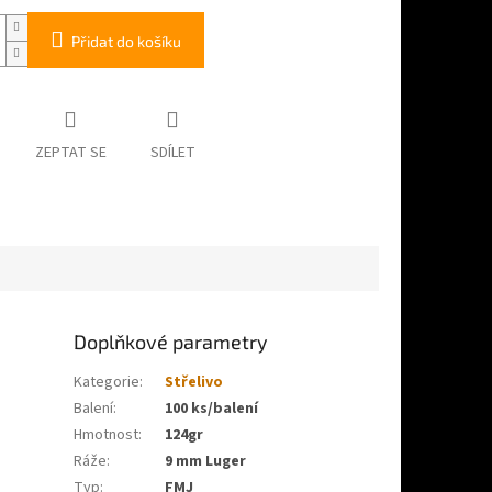
Přidat do košíku
ZEPTAT SE
SDÍLET
Doplňkové parametry
Kategorie
:
Střelivo
Balení
:
100 ks/balení
Hmotnost
:
124gr
Ráže
:
9 mm Luger
Typ
:
FMJ