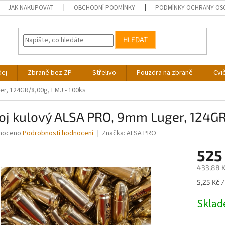
JAK NAKUPOVAT
OBCHODNÍ PODMÍNKY
PODMÍNKY OCHRANY OS
HLEDAT
dej
Zbraně bez ZP
Střelivo
Pouzdra na zbraně
Cvi
r, 124GR/8,00g, FMJ - 100ks
oj kulový ALSA PRO, 9mm Luger, 124GR
né
noceno
Podrobnosti hodnocení
Značka:
ALSA PRO
ní
525
u
433,88 K
Měrná
5,25 Kč /
cena:
ek.
Skla