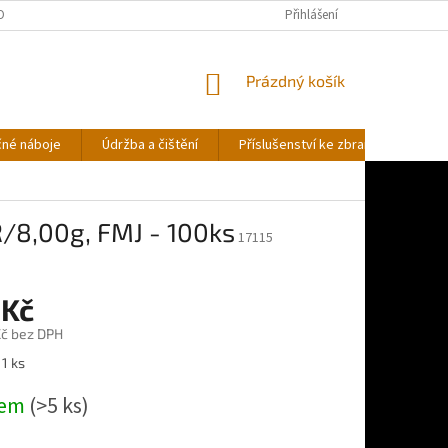
OBNÍCH ÚDAJŮ
Přihlášení
NÁKUPNÍ
Prázdný košík
KOŠÍK
čné náboje
Údržba a čištění
Příslušenství ke zbraním
Stř
/8,00g, FMJ - 100ks
17115
 Kč
č bez DPH
 1 ks
dem
(>5 ks)