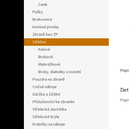
n
Canik
e
Pušky
l
Brokovnice
Komisní prodej
Zbraně bez ZP
Střelivo
Kulové
Brokové
Malorážkové
Popi
Broky, diabolky a ostatní
Pouzdra na zbraně
Cvičné náboje
Det
Údržba a čištění
Popi
Příslušenství ke zbraním
Střelecká sluchátka
Střelecké brýle
Krabičky na náboje