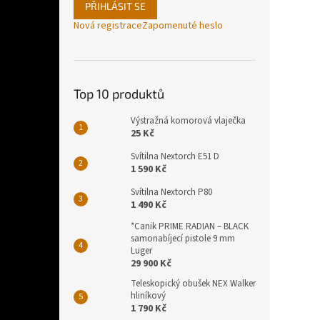
PŘIHLÁSIT SE
Nová registrace
Zapomenuté heslo
Top 10 produktů
Výstražná komorová vlaječka
25 Kč
Svítilna Nextorch E51 D
1 590 Kč
Svítilna Nextorch P80
1 490 Kč
*Canik PRIME RADIAN – BLACK
samonabíjecí pistole 9 mm
Luger
29 900 Kč
Teleskopický obušek NEX Walker
hliníkový
1 790 Kč