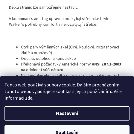
Délku stranic lze samozřejmě nastavit.
V kombinaci s anti-fog úpravou poskytují střelecké brýle
Walker's potřebný komfort a nerozptylují střelce.
Čtyři páry výměnných skel (Čiré, kouřové, rozjasňovací
žluté a oranžové)
Odolná, odlehčená konstrukce
Překonává požadavky Americké normy
ANSI Z87.1-2003
na odolnost vůči nárazu
Nastavitelný úhel a délka stranic pro maximální komfort
Neoprenového pouzdro
Tento web používá soubory cookie. Dalším procházením
tohoto webu vyjadřujete souhlas s jejich používáním.. Více
informací
zde
.
Z
á
Nastavení
Vytvořil Shoptet
p
a
t
Souhlasím
Copyright 2026
Zbraně Devítka
. Všechna práva vyhrazena.