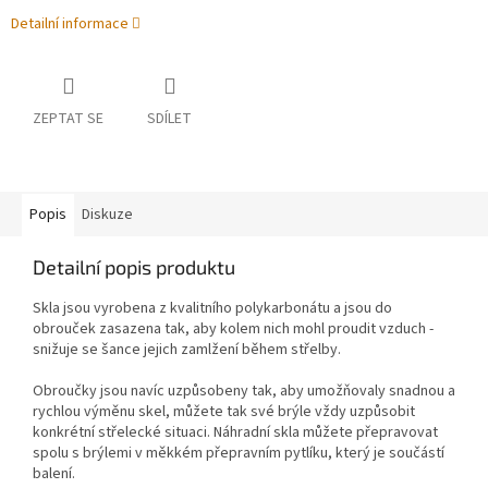
Detailní informace
ZEPTAT SE
SDÍLET
Popis
Diskuze
Detailní popis produktu
Skla jsou vyrobena z kvalitního polykarbonátu a jsou do
obrouček zasazena tak, aby kolem nich mohl proudit vzduch -
snižuje se šance jejich zamlžení během střelby.
Obroučky jsou navíc uzpůsobeny tak, aby umožňovaly snadnou a
rychlou výměnu skel, můžete tak své brýle vždy uzpůsobit
konkrétní střelecké situaci. Náhradní skla můžete přepravovat
spolu s brýlemi v měkkém přepravním pytlíku, který je součástí
balení.