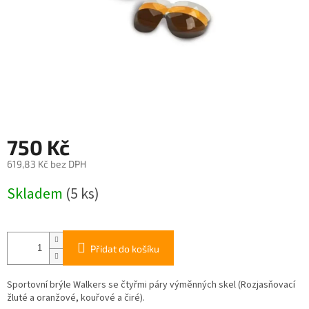
750 Kč
619,83 Kč bez DPH
Měrná
Skladem
(5 ks)
cena:
Přidat do košíku
Sportovní brýle Walkers se čtyřmi páry výměnných skel (Rozjasňovací
žluté a oranžové, kouřové a čiré).