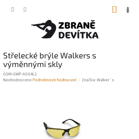
Přejít
NÁKUP
na
obsah
KOŠÍK
Střelecké brýle Walkers s
výměnnými skly
GSM-GWP-ASG4L2
Průměrné
Neohodnoceno
Podrobnosti hodnocení
Značka:
Walker`s
hodnocení
produktu
je
0,0
z
5
hvězdiček.