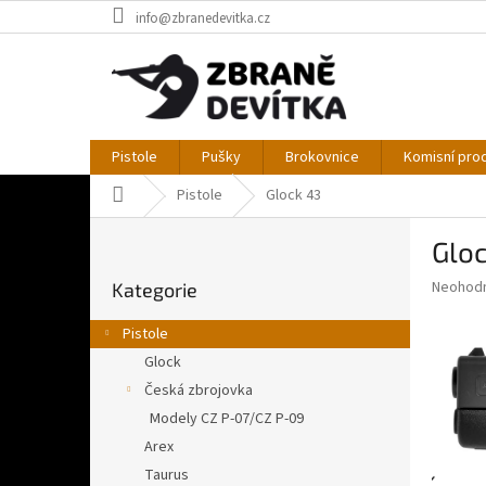
Přejít
info@zbranedevitka.cz
na
obsah
Pistole
Pušky
Brokovnice
Komisní pro
Domů
Pistole
Glock 43
P
Glo
o
Přeskočit
s
Průměr
Neohod
Kategorie
kategorie
t
hodnoce
r
produkt
Pistole
a
je
Glock
0,0
n
z
Česká zbrojovka
n
5
í
Modely CZ P-07/CZ P-09
hvězdič
p
Arex
a
Taurus