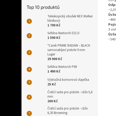
Odp
Top 10 produktů
~2,0
Úsťo
Teleskopický obušek NEX Walker
~460
hliníkový
Poji
1 790 Kč
3 vni
Svítilna Nextorch E51 D
Úsťo
1 590 Kč
~340
*Canik PRIME RADIAN – BLACK
samonabíjecí pistole 9 mm
Luger
29 900 Kč
Svítilna Nextorch P80
1 490 Kč
Výstražná komorová vlaječka
25 Kč
Čistící sada pro pistole - ráže 5,6
mm
200 Kč
Čistící sada pro pistole - ráže
6,35 Browning