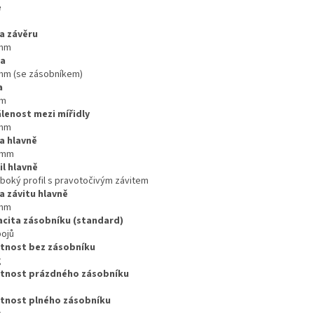
e
a závěru
 mm
ka
mm (se zásobníkem)
a
mm
lenost mezi mířidly
 mm
a hlavně
 mm
il hlavně
iboký profil s pravotočivým závitem
a závitu hlavně
 mm
cita zásobníku (standard)
bojů
tnost bez zásobníku
g
tnost prázdného zásobníku
tnost plného zásobníku
g