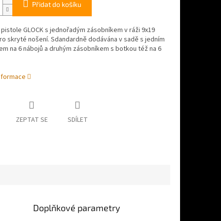
Přidat do košíku
 pistole GLOCK s jednořadým zásobníkem v ráži 9x19
ro skryté nošení. Sdandardně dodávána v sadě s jedním
em na 6 nábojů a druhým zásobníkem s botkou též na 6
informace
ZEPTAT SE
SDÍLET
Doplňkové parametry