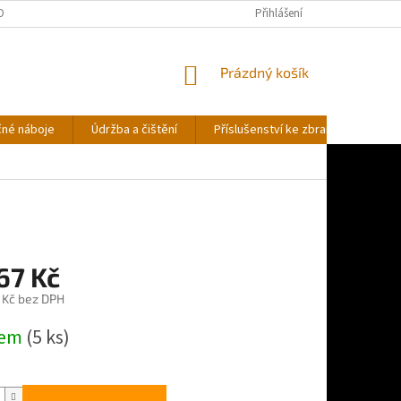
OBNÍCH ÚDAJŮ
Přihlášení
NÁKUPNÍ
Prázdný košík
KOŠÍK
čné náboje
Údržba a čištění
Příslušenství ke zbraním
Stř
67 Kč
6 Kč bez DPH
dem
(5 ks)