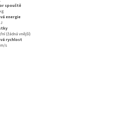
or spouště
 kg
vá energie
 J
stky
třní (žádná vnější)
vá rychlost
 m/s