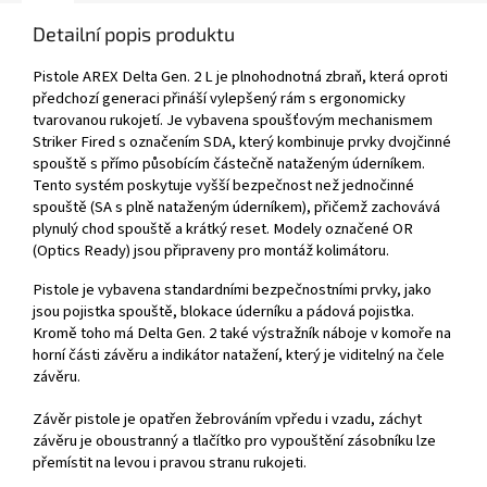
Detailní popis produktu
Pistole AREX Delta Gen. 2 L je plnohodnotná zbraň, která oproti
předchozí generaci přináší vylepšený rám s ergonomicky
tvarovanou rukojetí. Je vybavena spoušťovým mechanismem
Striker Fired s označením SDA, který kombinuje prvky dvojčinné
spouště s přímo působícím částečně nataženým úderníkem.
Tento systém poskytuje vyšší bezpečnost než jednočinné
spouště (SA s plně nataženým úderníkem), přičemž zachovává
plynulý chod spouště a krátký reset. Modely označené OR
(Optics Ready) jsou připraveny pro montáž kolimátoru.
Pistole je vybavena standardními bezpečnostními prvky, jako
jsou pojistka spouště, blokace úderníku a pádová pojistka.
Kromě toho má Delta Gen. 2 také výstražník náboje v komoře na
horní části závěru a indikátor natažení, který je viditelný na čele
závěru.
Závěr pistole je opatřen žebrováním vpředu i vzadu, záchyt
závěru je oboustranný a tlačítko pro vypouštění zásobníku lze
přemístit na levou i pravou stranu rukojeti.