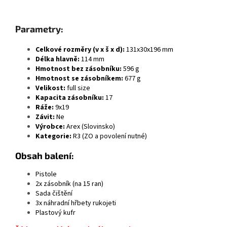
Parametry:
Celkové rozměry (v x š x d):
131x30x196 mm
Délka hlavně:
114 mm
Hmotnost bez zásobníku:
596 g
Hmotnost se zásobníkem:
677 g
Velikost:
full size
Kapacita zásobníku:
17
Ráže:
9x19
Závit:
Ne
Výrobce:
Arex (Slovinsko)
Kategorie:
R3 (ZO a povolení nutné)
Obsah balení:
Pistole
2x zásobník (na 15 ran)
Sada čištění
3x náhradní hřbety rukojeti
Plastový kufr