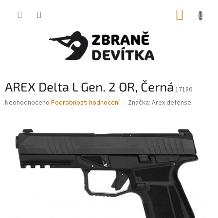
Přejít
NÁKUP
na
obsah
KOŠÍK
AREX Delta L Gen. 2 OR, Černá
17186
Průměrné
Neohodnoceno
Podrobnosti hodnocení
Značka:
Arex defense
hodnocení
produktu
je
0,0
z
5
hvězdiček.