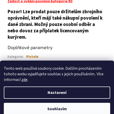
Žádost o vydání povolení kategorie R3
Pozor! Lze prodat pouze držitelům zbrojního
oprávnění, kteří májí také nákupní povolení k
dané zbrani. Možný pouze osobní odběr a
nebo dovoz za příplatek licencovaným
kurýrem.
Doplňkové parametry
Kategorie
:
Pistole
Ráže
:
9 mm Luger
Tento web používá soubory cookie. Dalším procházením
Značka
:
Arex Defence
tohoto webu vyjadřujete souhlas s jejich používáním.. Více
informací
zde
.
Z
á
Nastavení
Vytvořil Shoptet
p
a
t
Souhlasím
Copyright 2026
Zbraně Devítka
. Všechna práva vyhrazena.
í