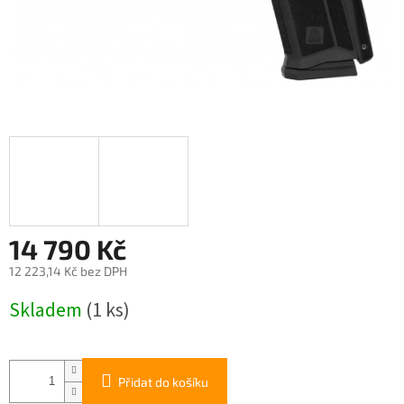
14 790 Kč
12 223,14 Kč bez DPH
Měrná
Skladem
(1 ks)
cena:
Přidat do košíku