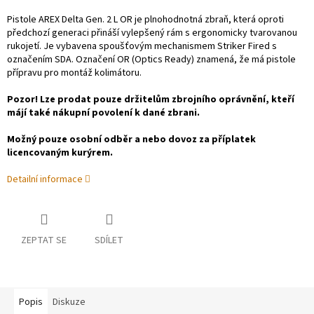
Pistole AREX Delta Gen. 2 L OR je plnohodnotná zbraň, která oproti
předchozí generaci přináší vylepšený rám s ergonomicky tvarovanou
rukojetí. Je vybavena spoušťovým mechanismem Striker Fired s
označením SDA. Označení OR (Optics Ready) znamená, že má pistole
přípravu pro montáž kolimátoru.
Pozor! Lze prodat pouze držitelům zbrojního oprávnění, kteří
májí také nákupní povolení k dané zbrani.
Možný pouze osobní odběr a nebo dovoz za příplatek
licencovaným kurýrem.
Detailní informace
ZEPTAT SE
SDÍLET
Popis
Diskuze