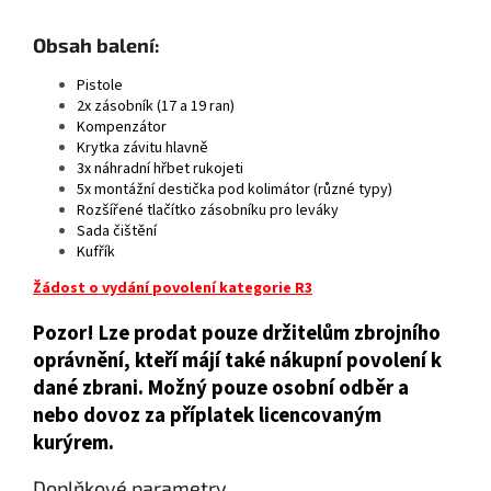
Obsah balení:
Pistole
2x zásobník (1
7 a 19 ran)
Kompenzátor
Krytka závitu hlavně
3x náhradní hřbet rukojeti
5x montážní destička pod kolimátor (různé typy)
Rozšířené tlačítko zásobníku pro leváky
Sada čištění
Kufřík
Žádost o vydání povolení kategorie R3
Pozor! Lze prodat pouze držitelům zbrojního
oprávnění, kteří májí také nákupní povolení k
dané zbrani. Možný pouze osobní odběr a
nebo dovoz za příplatek licencovaným
kurýrem.
Doplňkové parametry