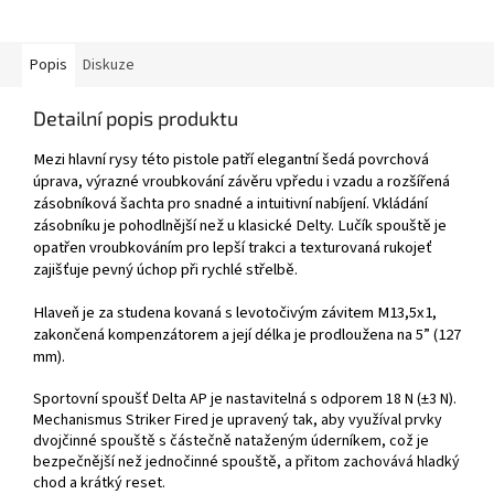
Popis
Diskuze
Detailní popis produktu
Mezi hlavní rysy této pistole patří elegantní šedá povrchová
úprava, výrazné vroubkování závěru vpředu i vzadu a rozšířená
zásobníková šachta pro snadné a intuitivní nabíjení. Vkládání
zásobníku je pohodlnější než u klasické Delty. Lučík spouště je
opatřen vroubkováním pro lepší trakci a texturovaná rukojeť
zajišťuje pevný úchop při rychlé střelbě.
Hlaveň je za studena kovaná s levotočivým závitem M13,5x1,
zakončená kompenzátorem a její délka je prodloužena na 5” (127
mm).
Sportovní spoušť Delta AP je nastavitelná s odporem 18 N (±3 N).
Mechanismus Striker Fired je upravený tak, aby využíval prvky
dvojčinné spouště s částečně nataženým úderníkem, což je
bezpečnější než jednočinné spouště, a přitom zachovává hladký
chod a krátký reset.