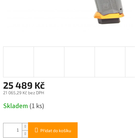
25 489 Kč
21 065,29 Kč bez DPH
Měrná
Skladem
(1 ks)
cena:
Přidat do košíku