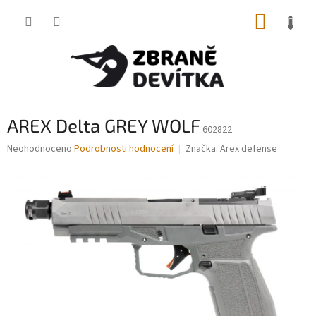
Přejít
NÁKUP
na
obsah
KOŠÍK
AREX Delta GREY WOLF
602822
Průměrné
Neohodnoceno
Podrobnosti hodnocení
Značka:
Arex defense
hodnocení
produktu
je
0,0
z
5
hvězdiček.