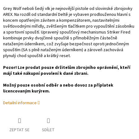
Grey Wolf neboli šedý vlk je nejnovější pistole od slovinské zbrojovky
AREX. Na rozdíl od standardní Deltě je vybaven prodlouženou hlavní s
koncem opatřeným závitem a kompenzátorem, nastavitelnými
světlovodnými mířidly, zvětšeným tlačítkem pro vypouštění zásobníku
a sportovní spouští. Upravený spoušťový mechanismus Striker Fired
kombinuje prvky dvojčinné spouště s přímoběžným částečně
nataženým úderníkem, což zvyšuje bezpečnost oproti jednočinným
spouštím (SA s plně nataženým úderníkem) a zároveň zachovává
plynulý chod spouště a krátký reset.
Pozor! Lze prodat pouze držitelům zbrojního oprávnění, kteří
májí také nákupní povolení k dané zbrani.
Možný pouze osobní odběr a nebo dovoz za příplatek
licencovaným kurýrem.
Detailní informace
ZEPTAT SE
SDÍLET