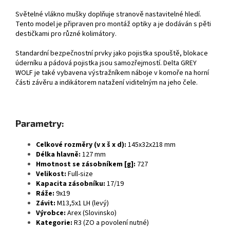
Světelné vlákno mušky doplňuje stranově nastavitelné hledí.
Tento model je připraven pro montáž optiky a je dodáván s pěti
destičkami pro různé kolimátory.
Standardní bezpečnostní prvky jako pojistka spouště, blokace
úderníku a pádová pojistka jsou samozřejmostí. Delta GREY
WOLF je také vybavena výstražníkem náboje v komoře na horní
části závěru a indikátorem natažení viditelným na jeho čele.
Parametry:
Celkové rozměry (v x š x d):
145x32x218 mm
Délka hlavně:
127 mm
Hmotnost se zásobníkem [g]:
727
Velikost:
Full-size
Kapacita zásobníku:
17/19
Ráže:
9x19
Závit:
M13,5x1 LH (levý)
Výrobce:
Arex (Slovinsko)
Kategorie:
R3 (ZO a povolení nutné)