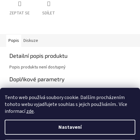
ZEPTAT SE
SDÍLET
Popis
Diskuze
Detailní popis produktu
Popis produktu není dostupný
Doplňkové parametry
Kategorie
:
Pouzdra na zbraně
Tento web používá soubory cookie. Dalším procházením
Hmotnost
:
1 kg
tohoto webu vyjadřujete souhlas s jejich používáním.. Více
informací
zde
.
Z
á
Nastavení
Vytvořil Shoptet
p
a