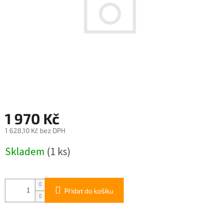
1 970 Kč
1 628,10 Kč bez DPH
Měrná
Skladem
(1 ks)
cena:
Přidat do košíku