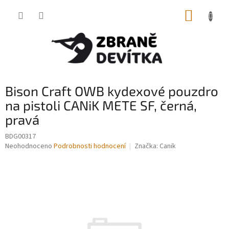
Přejít
NÁKUP
na
obsah
KOŠÍK
Bison Craft OWB kydexové pouzdro
na pistoli CANiK METE SF, černá,
pravá
BDG00317
Průměrné
Neohodnoceno
Podrobnosti hodnocení
Značka:
Canik
hodnocení
produktu
je
0,0
z
5
hvězdiček.