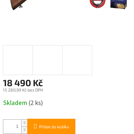
18 490 Kč
15 280,99 Kč bez DPH
Měrná
Skladem
(2 ks)
cena:
Přidat do košíku