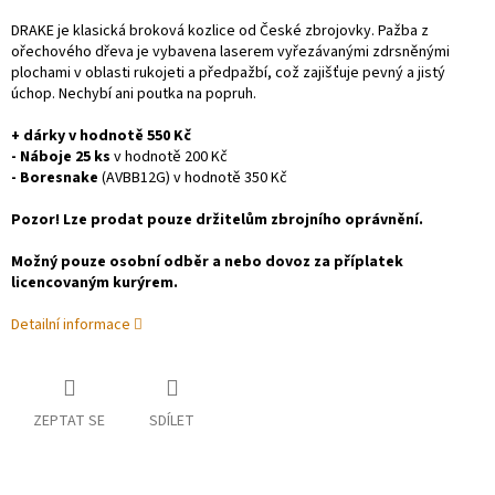
DRAKE je klasická broková kozlice od České zbrojovky. Pažba z
ořechového dřeva je vybavena laserem vyřezávanými zdrsněnými
plochami v oblasti rukojeti a předpažbí, což zajišťuje pevný a jistý
úchop. Nechybí ani poutka na popruh.
+ dárky v hodnotě 550 Kč
- Náboje 25 ks
v hodnotě 200 Kč
- Boresnake
(AVBB12G) v hodnotě 350 Kč
Pozor! Lze prodat pouze držitelům zbrojního oprávnění.
Možný pouze osobní odběr a nebo dovoz za příplatek
licencovaným kurýrem.
Detailní informace
ZEPTAT SE
SDÍLET