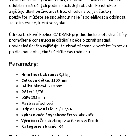
Vyrobená z odolných materiálů, CZ DRAKE je navržena tak, aby
odolala i v náročných podmínkách. Její robustní konstrukce
zajišťuje dlouhou životnost. Bez ohledu na to, jak často ji
používáte, můžete se spolehnout na její spolehlivost a odolnost.
Je to investice, která se vyplatí.
Údržba brokové kozlice CZ DRAKE je jednoduchá a efektivní. Díky
promyšlené konstrukci je čištění a péče o zbraň snadná.
Pravidelná údržba zajišťuje, že zbraň zůstane v perfektním stavu
po dlouhou dobu, čímž ušetříte čas i námahu.
Parametry:
Hmotnost zbraně:
3,3 kg
Celková délka:
1160 mm
Délka hlavně:
710 mm
Ráže:
12/76
LOP:
355 mm
Pažba:
ořechová
Odpor spouště:
19 / 17,5 N
Vyhazovače / vytahovače:
Vytahovače
Výrobce:
Česká zbrojovka (Uherský Brod)
Kategorie zbraně:
R4