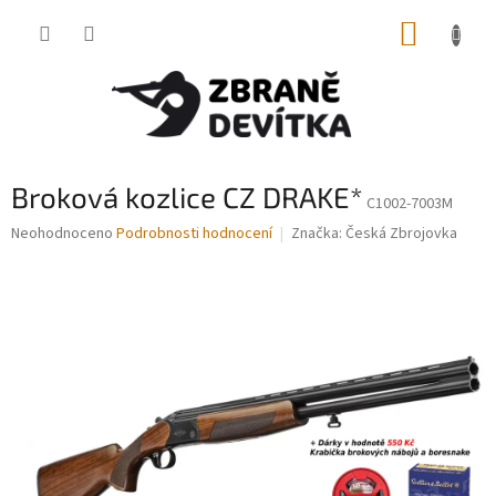
Přejít
NÁKUP
na
obsah
KOŠÍK
Broková kozlice CZ DRAKE*
C1002-7003M
Průměrné
Neohodnoceno
Podrobnosti hodnocení
Značka:
Česká Zbrojovka
hodnocení
produktu
je
0,0
z
5
hvězdiček.