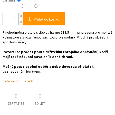
Varianta
Přidat do košíku
Plnohodnotná pistole s délkou hlavně 113,5 mm, připravená pro montáž
kolimátoru a s rozšířenou šachtou pro zásobník. Vhodná pro služební i
sportovní účely.
Pozor! Lze prodat pouze držitelům zbrojního oprávnění, kteří
májí také nákupní povolení k dané zbrani.
Možný pouze osobní odběr a nebo dovoz za příplatek
licencovaným kurýrem.
Detailní informace
ZEPTAT SE
SDÍLET