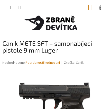
Přejít
NÁKUP
na
obsah
KOŠÍK
Canik METE SFT – samonabíjecí
pistole 9 mm Luger
Průměrné
Neohodnoceno
Podrobnosti hodnocení
Značka:
Canik
hodnocení
produktu
je
0,0
z
5
hvězdiček.