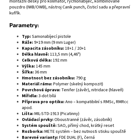
montážní desky pro kolimátor, rychlonabíječ, kombinované
pouzdro (IWB/OWB), nástroj Canik punch, čisticí sadu a přepravní
kufřík.
Parametry:
Typ:
Samonabíjecí pistole
Ráže:
9×19 mm (9 mm Luger)
Kapacita zásobníku:
18+1 / 20+1
Délka hlavně:
113,5 mm (4,46")
Celková délka:
192 mm
Výška:
145 mm
Šířka:
36 mm
Hmotnost bez zásobníku:
790 g
Materiál rámu:
Polymer (skelný kompozit)
Povrchová úprava:
Tenifer (závěr), nitridace (hlaveň)
Mířidla:
3-dot bílá
Příprava pro optiku:
Ano – kompatibilní s RMSc, RMRcc
apod.
Lišta:
MIL-STD-1913 (Picatinny)
Ovládací prvky:
Oboustranné (závěr, zásobník)
Systém spouště:
SAO, přímý chod, krátký reset
Rozborka:
METE systém – bez nutnosti stisku spouště
Barevné varianty:
FDE DUAL (F), černá