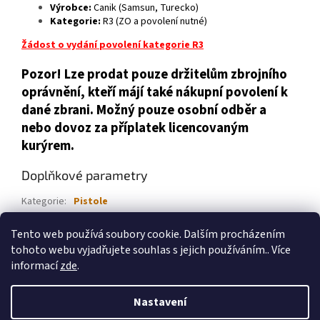
Výrobce:
Canik (Samsun, Turecko)
Kategorie:
R3 (ZO a povolení nutné)
Žádost o vydání povolení kategorie R3
Pozor! Lze prodat pouze držitelům zbrojního
oprávnění, kteří májí také nákupní povolení k
dané zbrani. Možný pouze osobní odběr a
nebo dovoz za příplatek licencovaným
kurýrem.
Doplňkové parametry
Kategorie
:
Pistole
Ráže
:
9 mm Luger
Tento web používá soubory cookie. Dalším procházením
Značka
:
Canik
tohoto webu vyjadřujete souhlas s jejich používáním.. Více
informací
zde
.
Z
á
Nastavení
Vytvořil Shoptet
p