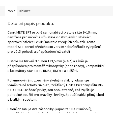
Popis
Diskuze
Detailní popis produktu
Canik METE SFT je plně samonabíjecí pistole ráže 9×19 mm,
navržená pro náročné uživatele v ozbrojených složkách,
sportovní střelce i civilní majitele zbrojních průkazů. Tento
model SFT oproti předchozím verzím nabízí několik vylepšení
pro větší pohodlí a přizpůsobení uživateli.
Pistole má hlaveň dlouhou 113,5 mm (4,46") a závěr je
přizpůsoben pro montáž mikrooptiky (optic ready), kompatibilní
s kolimátory standardu RMSc, RMRcc a dalšími.
Polymerový rám, zpevněný skelnými vlákny, obsahuje
vyměnitelné hřbety rukojeti, zvětšený lučík a Picatinny lištu MIL-
STD-1913. Ovládací prvky jsou oboustranné, což zajišťuje
pohodlné použití pro praváky i leváky. Spoušť nabízí přímý chod
s krátkým resetem.
Balení obsahuje dva zásobníky (kapacita 18 a 20 nábojů),