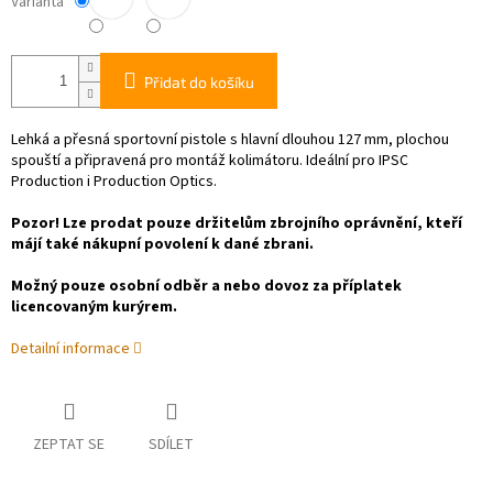
Varianta
Přidat do košíku
Lehká a přesná sportovní pistole s hlavní dlouhou 127 mm, plochou
spouští a připravená pro montáž kolimátoru. Ideální pro IPSC
Production i Production Optics.
Pozor! Lze prodat pouze držitelům zbrojního oprávnění, kteří
májí také nákupní povolení k dané zbrani.
Možný pouze osobní odběr a nebo dovoz za příplatek
licencovaným kurýrem.
Detailní informace
ZEPTAT SE
SDÍLET