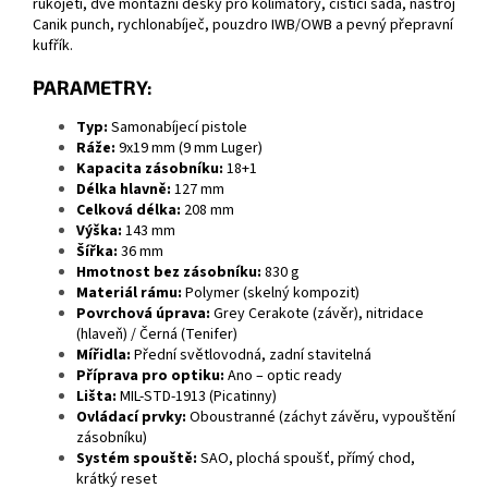
rukojeti, dvě montážní desky pro kolimátory, čisticí sada, nástroj
Canik punch, rychlonabíječ, pouzdro IWB/OWB a pevný přepravní
kufřík.
PARAMETRY:
Typ:
Samonabíjecí pistole
Ráže:
9x19 mm (9 mm Luger)
Kapacita zásobníku:
18+1
Délka hlavně:
127 mm
Celková délka:
208 mm
Výška:
143 mm
Šířka:
36 mm
Hmotnost bez zásobníku:
830 g
Materiál rámu:
Polymer (skelný kompozit)
Povrchová úprava:
Grey Cerakote (závěr), nitridace
(hlaveň) /
Černá (Tenifer)
Mířidla:
Přední světlovodná, zadní stavitelná
Příprava pro optiku:
Ano – optic ready
Lišta:
MIL-STD-1913 (Picatinny)
Ovládací prvky:
Oboustranné (záchyt závěru, vypouštění
zásobníku)
Systém spouště:
SAO, plochá spoušť, přímý chod,
krátký reset