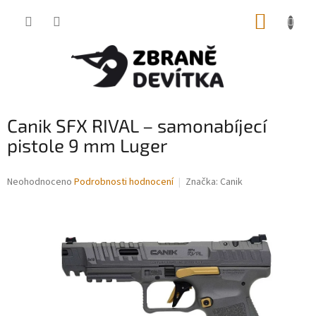
Přejít
NÁKUP
na
obsah
KOŠÍK
Canik SFX RIVAL – samonabíjecí
pistole 9 mm Luger
Průměrné
Neohodnoceno
Podrobnosti hodnocení
Značka:
Canik
hodnocení
produktu
je
0,0
z
5
hvězdiček.