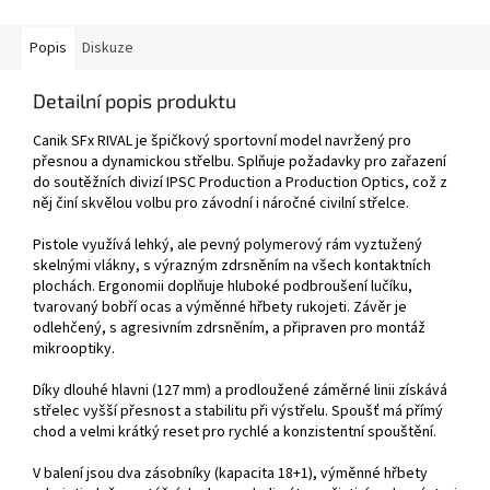
Popis
Diskuze
Detailní popis produktu
Canik SFx RIVAL je špičkový sportovní model navržený pro
přesnou a dynamickou střelbu. Splňuje požadavky pro zařazení
do soutěžních divizí IPSC Production a Production Optics, což z
něj činí skvělou volbu pro závodní i náročné civilní střelce.
Pistole využívá lehký, ale pevný polymerový rám vyztužený
skelnými vlákny, s výrazným zdrsněním na všech kontaktních
plochách. Ergonomii doplňuje hluboké podbroušení lučíku,
tvarovaný bobří ocas a výměnné hřbety rukojeti. Závěr je
odlehčený, s agresivním zdrsněním, a připraven pro montáž
mikrooptiky.
Díky dlouhé hlavni (127 mm) a prodloužené záměrné linii získává
střelec vyšší přesnost a stabilitu při výstřelu. Spoušť má přímý
chod a velmi krátký reset pro rychlé a konzistentní spouštění.
V balení jsou dva zásobníky (kapacita 18+1), výměnné hřbety