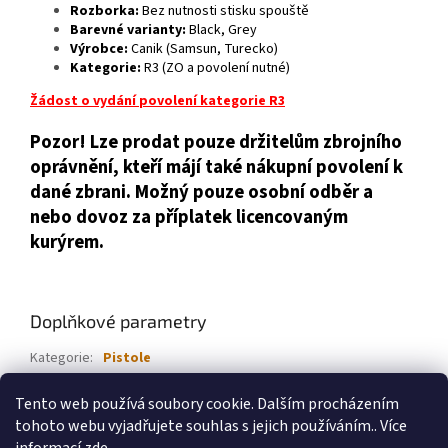
Rozborka:
Bez nutnosti stisku spouště
Barevné varianty:
Black, Grey
Výrobce:
Canik (Samsun, Turecko)
Kategorie:
R3 (ZO a povolení nutné)
Žádost o vydání povolení kategorie R3
Pozor! Lze prodat pouze držitelům zbrojního
oprávnění, kteří májí také nákupní povolení k
dané zbrani. Možný pouze osobní odběr a
nebo dovoz za příplatek licencovaným
kurýrem.
Doplňkové parametry
Kategorie
:
Pistole
Ráže
:
9 mm Luger
Tento web používá soubory cookie. Dalším procházením
Značka
:
Canik
tohoto webu vyjadřujete souhlas s jejich používáním.. Více