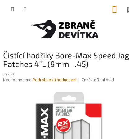
Přejít
NÁKUP
na
obsah
KOŠÍK
Čistící hadříky Bore-Max Speed Jag
Patches 4"L (9mm- .45)
17239
Průměrné
Neohodnoceno
Podrobnosti hodnocení
Značka:
Real Avid
hodnocení
produktu
je
0,0
z
5
hvězdiček.