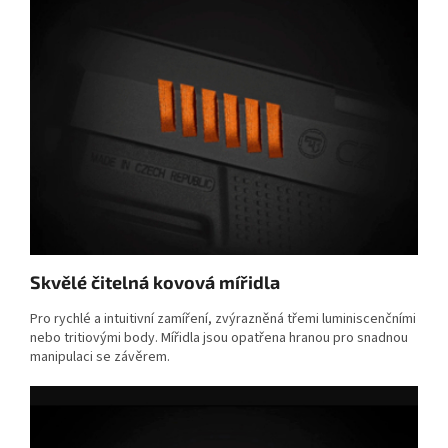
Skvělé čitelná kovová mířidla
Pro rychlé a intuitivní zamíření, zvýrazněná třemi luminiscenčními
nebo tritiovými body. Mířidla jsou opatřena hranou pro snadnou
manipulaci se závěrem.