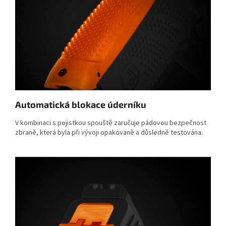
Automatická blokace úderníku
V kombinaci s pojistkou spouště zaručuje pádovou bezpečnost
zbraně, která byla při vývoji opakovaně a důsledně testována.