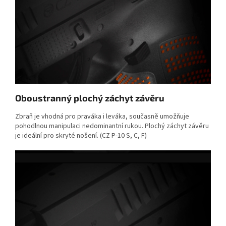
Oboustranný plochý záchyt závěru
Zbraň je vhodná pro praváka i leváka, současně umožňuje
pohodlnou manipulaci nedominantní rukou. Plochý záchyt závěru
je ideální pro skryté nošení. (CZ P-10 S, C, F)