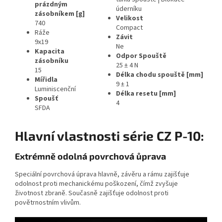
prázdným
úderníku
zásobníkem [g]
Velikost
740
Compact
Ráže
Závit
9x19
Ne
Kapacita
Odpor Spouště
zásobníku
25 ± 4 N
15
Délka chodu spouště [mm]
Mířidla
9 ± 1
Luminiscenční
Délka resetu [mm]
Spoušť
4
SFDA
Hlavní vlastnosti série CZ P-10:
Extrémně odolná povrchová ůprava
Speciální povrchová úprava hlavně, závěru a rámu zajišťuje
odolnost proti mechanickému poškození, čímž zvyšuje
životnost zbraně. Současně zajišťuje odolnost proti
povětrnostním vlivům.