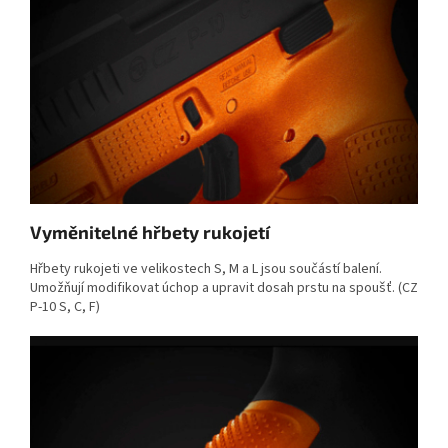
Vyměnitelné hřbety rukojetí
Hřbety rukojeti ve velikostech S, M a L jsou součástí balení.
Umožňují modifikovat úchop a upravit dosah prstu na spoušť. (CZ
P-10 S, C, F)