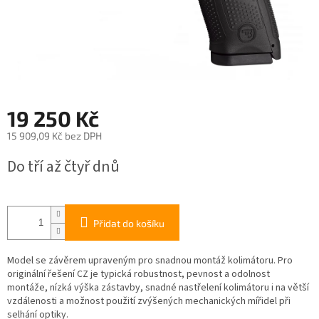
19 250 Kč
15 909,09 Kč bez DPH
Měrná
Do tří až čtyř dnů
cena:
Přidat do košíku
Model se závěrem upraveným pro snadnou montáž kolimátoru. Pro
originální řešení CZ je typická robustnost, pevnost a odolnost
montáže, nízká výška zástavby, snadné nastřelení kolimátoru i na větší
vzdálenosti a možnost použití zvýšených mechanických mířidel při
selhání optiky.