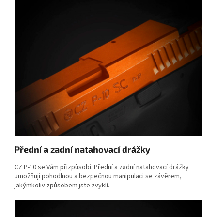
Přední a zadní natahovací drážky
CZ P-10 se Vám přizpůsobí. Přední a zadní natahovací drážky
umožňují pohodlnou a bezpečnou manipulaci se závěrem,
jakýmkoliv způsobem jste zvyklí.