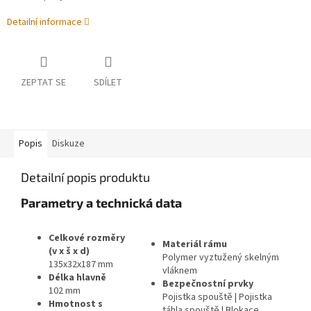
Detailní informace
ZEPTAT SE
SDÍLET
Popis
Diskuze
Detailní popis produktu
Parametry a technická data
Celkové rozměry
Materiál rámu
(v x š x d)
Polymer vyztužený skelným
135x32x187 mm
vláknem
Délka hlavně
Bezpečnostní prvky
102 mm
Pojistka spouště | Pojistka
Hmotnost s
táhla spouště | Blokace