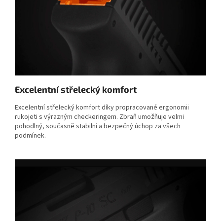
Excelentní střelecký komfort
Excelentní střelecký komfort díky propracované ergonomii
rukojeti s výrazným checkeringem. Zbraň umožňuje velmi
pohodlný, současně stabilní a bezpečný úchop za všech
podmínek.