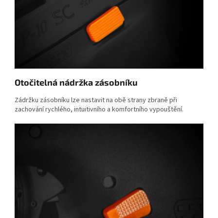
Otočitelná
nádržka zásobníku
Zádržku zásobníku lze nastavit na obě strany zbraně při
zachování rychlého, intuitivního a komfortního vypouštění.