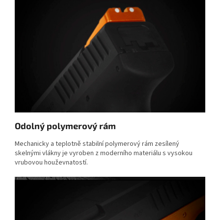
Odolný polymerový rám
Mechanicky a teplotně stabilní polymerový rám zesílený
skelnými vlákny je vyroben z moderního materiálu s vysokou
vrubovou houževnatostí.