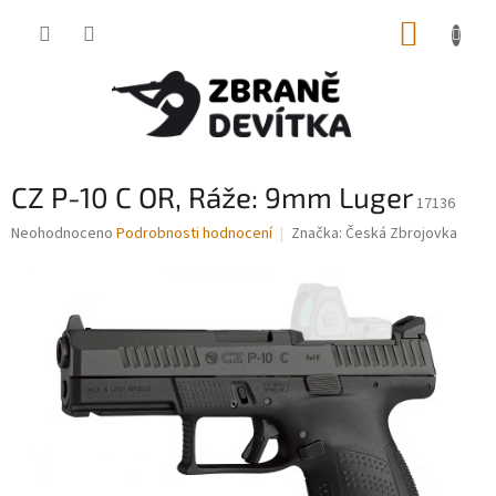
Přejít
NÁKUP
na
obsah
KOŠÍK
CZ P-10 C OR, Ráže: 9mm Luger
17136
Průměrné
Neohodnoceno
Podrobnosti hodnocení
Značka:
Česká Zbrojovka
hodnocení
produktu
je
0,0
z
5
hvězdiček.