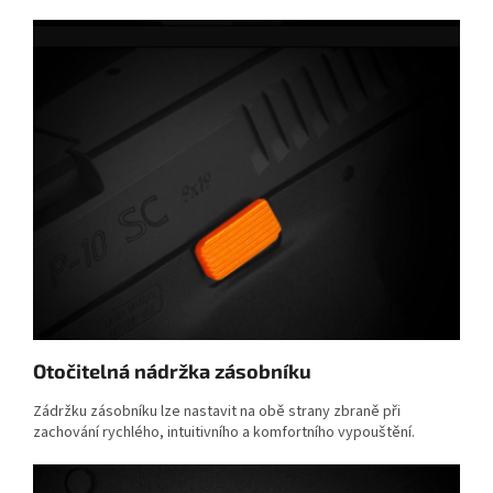
Otočitelná
nádržka zásobníku
Zádržku zásobníku lze nastavit na obě strany zbraně při
zachování rychlého, intuitivního a komfortního vypouštění.