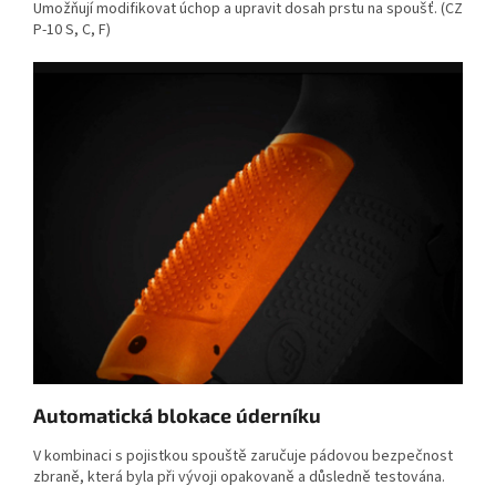
Umožňují modifikovat úchop a upravit dosah prstu na spoušť. (CZ
P-10 S, C, F)
Automatická blokace úderníku
V kombinaci s pojistkou spouště zaručuje pádovou bezpečnost
zbraně, která byla při vývoji opakovaně a důsledně testována.