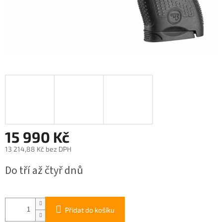
15 990 Kč
13 214,88 Kč bez DPH
Měrná
Do tří až čtyř dnů
cena:
Přidat do košíku