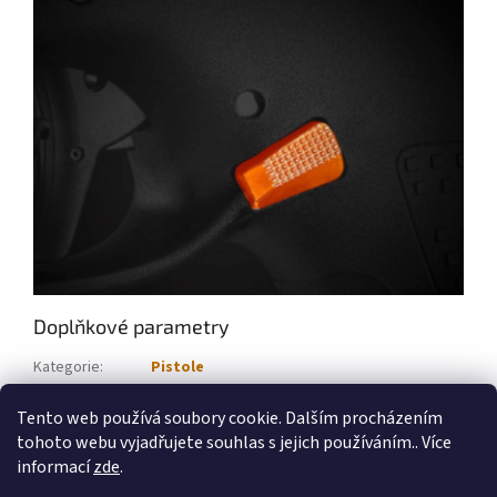
Doplňkové parametry
Kategorie
:
Pistole
Ráže
:
9 mm Luger
Tento web používá soubory cookie. Dalším procházením
Velikost pistole
:
Micro
tohoto webu vyjadřujete souhlas s jejich používáním.. Více
informací
zde
.
Z