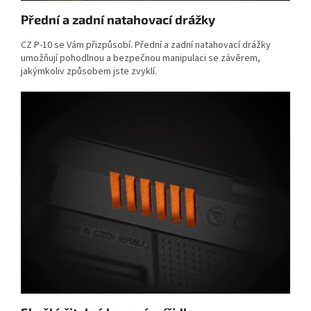
Přední a zadní natahovací drážky
CZ P-10 se Vám přizpůsobí. Přední a zadní natahovací drážky
umožňují pohodlnou a bezpečnou manipulaci se závěrem,
jakýmkoliv způsobem jste zvyklí.