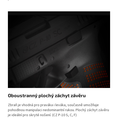
Oboustranný plochý záchyt závěru
Zbraň je vhodná pro praváka i leváka, současně umožňuje
pohodlnou manipulaci nedominantní rukou. Plochý záchyt závěru
je ideální pro skryté nošení. (CZ P-10 S, C, F)