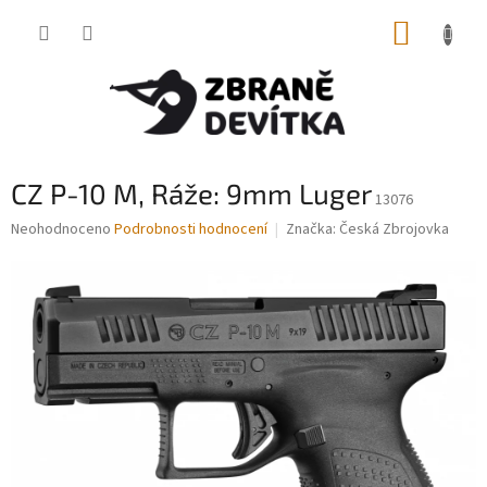
Přejít
NÁKUP
na
obsah
KOŠÍK
CZ P-10 M, Ráže: 9mm Luger
13076
Průměrné
Neohodnoceno
Podrobnosti hodnocení
Značka:
Česká Zbrojovka
hodnocení
produktu
je
0,0
z
5
hvězdiček.