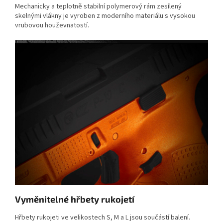
Mechanicky a teplotně stabilní polymerový rám zesílený
skelnými vlákny je vyroben z moderního materiálu s vysokou
vrubovou houževnatostí.
Vyměnitelné hřbety rukojetí
Hřbety rukojeti ve velikostech S, M a L jsou součástí balení.