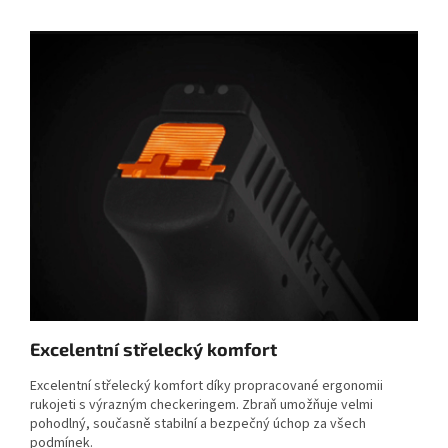
Excelentní střelecký komfort
Excelentní střelecký komfort díky propracované ergonomii
rukojeti s výrazným checkeringem. Zbraň umožňuje velmi
pohodlný, současně stabilní a bezpečný úchop za všech
podmínek.