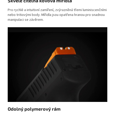
Skvělé čitelná kovová mířidla
Pro rychlé a intuitivní zamíření, zvýrazněná třemi luminiscenčními
nebo tritiovými body. Mířidla jsou opatřena hranou pro snadnou
manipulaci se závěrem.
Odolný polymerový rám