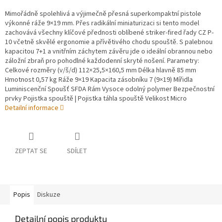
Mimořádně spolehlivá a výjimečně přesná superkompaktní pistole
výkonné ráže 9×19 mm. Přes radikální miniaturizaci si tento model
zachovává všechny klíčové přednosti oblíbené striker-fired řady CZ P-
10 včetně skvělé ergonomie a přívětivého chodu spouště. S palebnou
kapacitou 7+1 a vnitřním záchytem závěru jde o ideální obrannou nebo
záložní zbraň pro pohodlné každodenní skryté nošení. Parametry:
Celkové rozměry (v/š/d) 112×25,5×160,5 mm Délka hlavně 85 mm
Hmotnost 0,57 kg Ráže 9×19 Kapacita zásobníku 7 (9×19) Mířidla
Luminiscenční Spoušť SFDA Rám Vysoce odolný polymer Bezpečnostní
prvky Pojistka spouště | Pojistka táhla spouště Velikost Micro
Detailní informace
ZEPTAT SE
SDÍLET
Popis
Diskuze
Detailní popis produktu