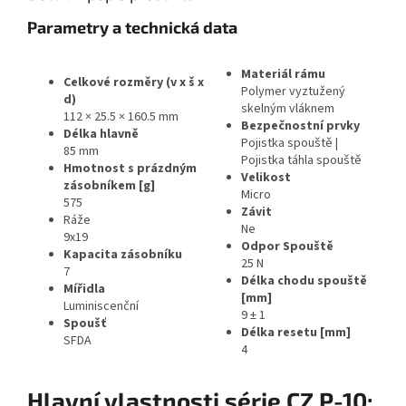
Parametry a technická data
Materiál rámu
Celkové rozměry (v x š x
Polymer vyztužený
d)
skelným vláknem
112 × 25.5 × 160.5 mm
Bezpečnostní prvky
Délka hlavně
Pojistka spouště |
85 mm
Pojistka táhla spouště
Hmotnost s prázdným
Velikost
zásobníkem [g]
Micro
575
Závit
Ráže
Ne
9x19
Odpor Spouště
Kapacita zásobníku
25 N
7
Délka chodu spouště
Mířidla
[mm]
Luminiscenční
9 ± 1
Spoušť
Délka resetu [mm]
SFDA
4
Hlavní vlastnosti série CZ P-10: