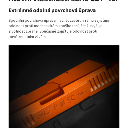
Extrémně odolná povrchová ůprava
Speciální povrchová úprava hlavně, závěru a rámu zajišťuje
odolnost proti mechanickému poškození, čímž zvyšuje
životnost zbraně. Současně zajišťuje odolnost proti
povětrnostním vlivům.