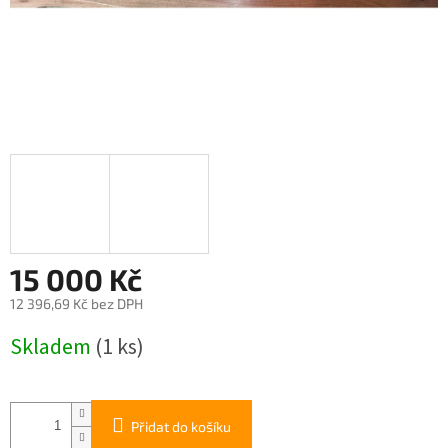
15 000 Kč
12 396,69 Kč bez DPH
Měrná
Skladem
(1 ks)
cena:
Přidat do košíku