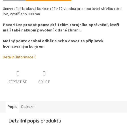
Univerzální broková kozlice ráže 12 vhodná pro sportovní střelbu i pro
lov, vystříleno 800 ran.
Pozor! Lze prodat pouze držitelům zbrojního oprávnění, kteří
májí také nákupní povolení k dané zbrani.
Možný pouze osobní odběr a nebo dovoz za příplatek
licencovaným kurýrem.
Detailní informace
ZEPTAT SE
SDÍLET
Popis
Diskuze
Detailní popis produktu