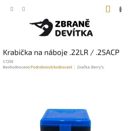
Přejít
NÁKUP
na
obsah
KOŠÍK
Krabička na náboje .22LR / .25ACP
17258
Průměrné
Neohodnoceno
Podrobnosti hodnocení
Značka:
Berry's
hodnocení
produktu
je
0,0
z
5
hvězdiček.