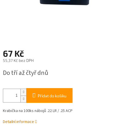
67 Kč
55,37 Kč bez DPH
Měrná
Do tří až čtyř dnů
cena:
Přidat do košíku
Krabička na 100ks nábojů .22 LR / .25 ACP
Detailní informace