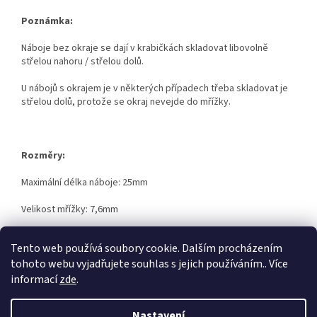
Poznámka:
Náboje bez okraje se dají v krabičkách skladovat libovolně
střelou nahoru / střelou dolů.
U nábojů s okrajem je v některých případech třeba skladovat je
střelou dolů, protože se okraj nevejde do mřížky.
Rozměry:
Maximální délka náboje: 25mm
Velikost mřížky: 7,6mm
Tento web používá soubory cookie. Dalším procházením
tohoto webu vyjadřujete souhlas s jejich používáním.. Více
informací
zde
.
Z
á
Nastavení