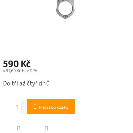
590 Kč
487,60 Kč bez DPH
Měrná
Do tří až čtyř dnů
cena:
Přidat do košíku