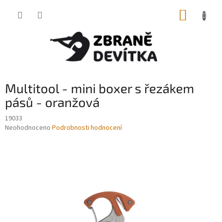
Přejít
NÁKUP
na
obsah
KOŠÍK
Multitool - mini boxer s řezákem
pásů - oranžová
19033
Průměrné
Neohodnoceno
Podrobnosti hodnocení
hodnocení
produktu
je
0,0
z
5
hvězdiček.