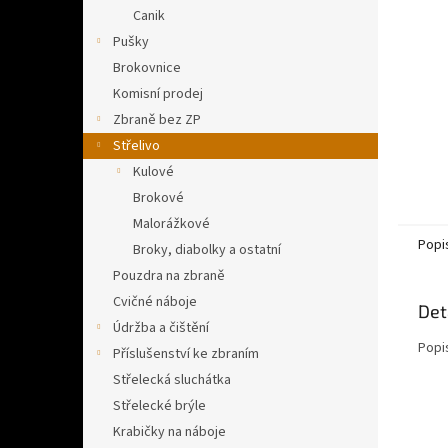
n
Canik
e
Pušky
l
Brokovnice
Komisní prodej
Zbraně bez ZP
Střelivo
Kulové
Brokové
Malorážkové
Popi
Broky, diabolky a ostatní
Pouzdra na zbraně
Cvičné náboje
Det
Údržba a čištění
Popi
Příslušenství ke zbraním
Střelecká sluchátka
Střelecké brýle
Krabičky na náboje