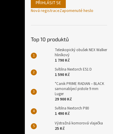
PŘIHLÁSIT SE
Nová registrace
Zapomenuté heslo
Top 10 produktů
Teleskopický obušek NEX Walker
hliníkový
1 790 Kč
Svítilna Nextorch E51 D
1 590 Kč
*Canik PRIME RADIAN – BLACK
samonabíjecí pistole 9 mm
Luger
29 900 Kč
Svítilna Nextorch P80
1 490 Kč
Výstražná komorová vlaječka
25 Kč