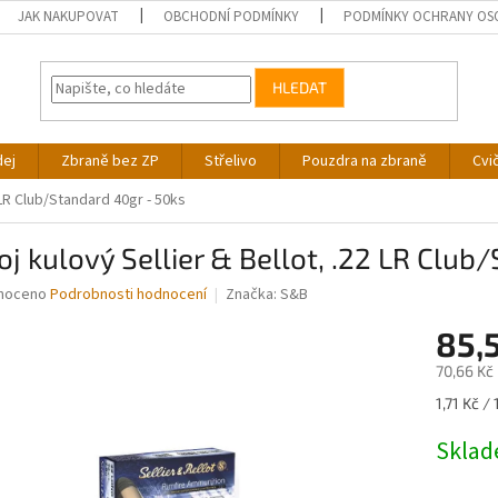
JAK NAKUPOVAT
OBCHODNÍ PODMÍNKY
PODMÍNKY OCHRANY OS
HLEDAT
dej
Zbraně bez ZP
Střelivo
Pouzdra na zbraně
Cvi
 LR Club/Standard 40gr - 50ks
j kulový Sellier & Bellot, .22 LR Club
né
noceno
Podrobnosti hodnocení
Značka:
S&B
ní
85,
u
70,66 Kč
Měrná
1,71 Kč / 
cena:
ek.
Skla