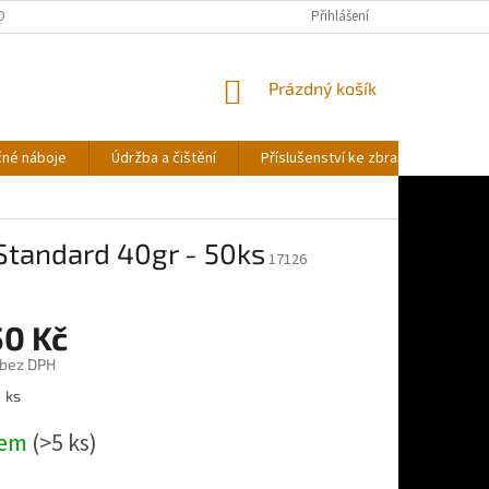
OBNÍCH ÚDAJŮ
Přihlášení
NÁKUPNÍ
Prázdný košík
KOŠÍK
čné náboje
Údržba a čištění
Příslušenství ke zbraním
Stř
/Standard 40gr - 50ks
17126
50 Kč
 bez DPH
1 ks
dem
(>5 ks)