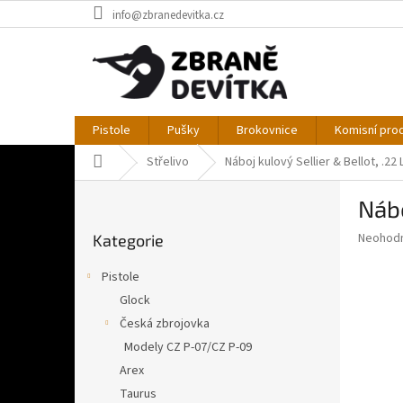
Přejít
info@zbranedevitka.cz
na
obsah
Pistole
Pušky
Brokovnice
Komisní pro
Domů
Střelivo
Náboj kulový Sellier & Bellot, .22
P
Nábo
o
Přeskočit
s
Průměr
Neohod
Kategorie
kategorie
t
hodnoce
r
produkt
Pistole
a
je
Glock
0,0
n
z
Česká zbrojovka
n
5
í
Modely CZ P-07/CZ P-09
hvězdič
p
Arex
a
Taurus