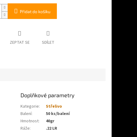
Přidat do košíku
ZEPTAT SE
SDÍLET
Doplňkové parametry
Kategorie
:
Střelivo
Balení
:
50 ks/balení
Hmotnost
:
40gr
Ráže
:
.22 LR