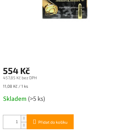
554 Kč
457,85 Kč bez DPH
Měrná
11,08 Kč / 1 ks
cena:
Skladem
(>5 ks)
Přidat do košíku