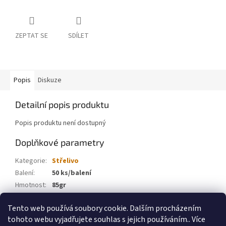
ZEPTAT SE
SDÍLET
Popis
Diskuze
Detailní popis produktu
Popis produktu není dostupný
Doplňkové parametry
Kategorie
:
Střelivo
Balení
:
50 ks/balení
Hmotnost
:
85gr
Ráže
:
7,62x25 Tokarev
Tento web používá soubory cookie. Dalším procházením
Typ
:
FMJ
tohoto webu vyjadřujete souhlas s jejich používáním.. Více