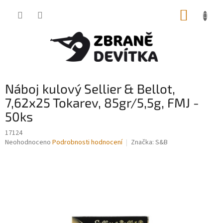
Přejít
NÁKUP
na
obsah
KOŠÍK
Náboj kulový Sellier & Bellot,
7,62x25 Tokarev, 85gr/5,5g, FMJ -
50ks
17124
Průměrné
Neohodnoceno
Podrobnosti hodnocení
Značka:
S&B
hodnocení
produktu
je
0,0
z
5
hvězdiček.