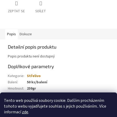
ZEPTAT SE
SDÍLET
Popis
Diskuze
Detailní popis produktu
Popis produktu není dostupný
Doplňkové parametry
Kategorie
:
Střelivo
Balení
:
50 ks/balení
Hmotnost
:
230gr
Ráže
:
.45 Auto
Tento web používá soubory cookie. Dalším procházením
Typ
:
FMJ
tohoto webu vyjadřujete souhlas s jejich používáním.. Více
informací
zde
.
Z