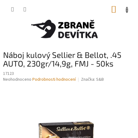
Přejít
NÁKUP
na
obsah
KOŠÍK
Náboj kulový Sellier & Bellot, .45
AUTO, 230gr/14,9g, FMJ - 50ks
17123
Průměrné
Neohodnoceno
Podrobnosti hodnocení
Značka:
S&B
hodnocení
produktu
je
0,0
z
5
hvězdiček.