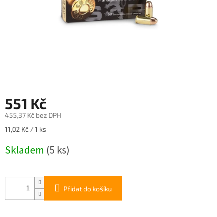
551 Kč
455,37 Kč bez DPH
Měrná
11,02 Kč / 1 ks
cena:
Skladem
(5 ks)
Přidat do košíku