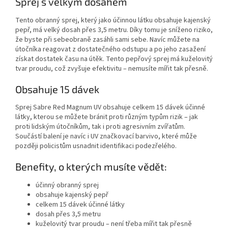
Sprej s velkým dosahem
Tento obranný sprej, který jako účinnou látku obsahuje kajenský
pepř, má velký dosah přes 3,5 metru. Díky tomu je sníženo riziko,
že byste při sebeobraně zasáhli sami sebe. Navíc můžete na
útočníka reagovat z dostatečného odstupu a po jeho zasažení
získat dostatek času na útěk. Tento pepřový sprej má kuželovitý
tvar proudu, což zvyšuje efektivitu – nemusíte mířit tak přesně.
Obsahuje 15 dávek
Sprej Sabre Red Magnum UV obsahuje celkem 15 dávek účinné
látky, kterou se můžete bránit proti různým typům rizik – jak
proti lidským útočníkům, tak i proti agresivním zvířatům.
Součástí balení je navíc i UV značkovací barvivo, které může
později policistům usnadnit identifikaci podezřelého.
Benefity, o kterých musíte vědět:
účinný obranný sprej
obsahuje kajenský pepř
celkem 15 dávek účinné látky
dosah přes 3,5 metru
kuželovitý tvar proudu – není třeba mířit tak přesně