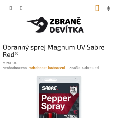
Přejít
NÁKUP
na
obsah
KOŠÍK
Obranný sprej Magnum UV Sabre
Red®
M-60L-OC
Průměrné
Neohodnoceno
Podrobnosti hodnocení
Značka:
Sabre Red
hodnocení
produktu
je
0,0
z
5
hvězdiček.