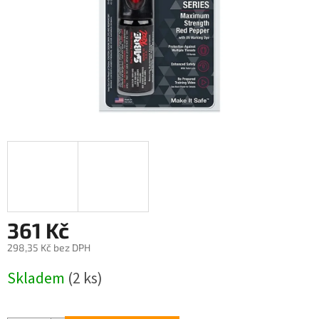
361 Kč
298,35 Kč bez DPH
Měrná
Skladem
(2 ks)
cena: