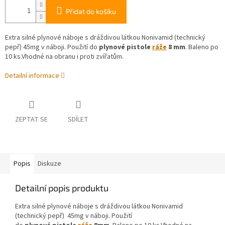
Přidat do košíku
Extra silné plynové náboje s dráždivou látkou Nonivamid (technický
pepř) 45mg v náboji. Použití do
plynové
pistole
ráže
8 mm
. Baleno po
10 ks.Vhodné na obranu i proti zvířatům.
Detailní informace
ZEPTAT SE
SDÍLET
Popis
Diskuze
Detailní popis produktu
Extra silné plynové náboje s dráždivou látkou Nonivamid
(technický pepř) 45mg v náboji. Použití