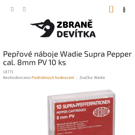
Přejít
NÁKUP
na
obsah
KOŠÍK
Pepřové náboje Wadie Supra Pepper
cal. 8mm PV 10 ks
18771
Průměrné
Neohodnoceno
Podrobnosti hodnocení
Značka:
Wadie
hodnocení
produktu
je
0,0
z
5
hvězdiček.