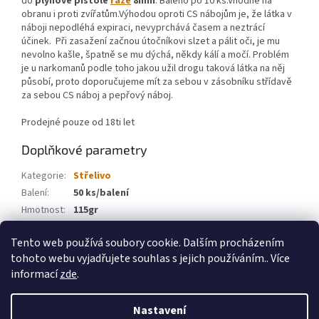
do
plynové
pistole
ráže
8mm
. Baleno po 10 ks.Vhodné na
obranu i proti zvířatům.
Výhodou oproti CS nábojům je, že látka v
náboji nepodléhá expiraci, nevyprchává časem a neztrácí
účinek.
Při zasažení začnou útočníkovi slzet a pálit oči, je mu
nevolno kašle, špatně se mu dýchá, někdy kálí a močí. Problém
je u narkomanů podle toho jakou užil drogu taková látka na něj
působí, proto doporučujeme mít za sebou v zásobníku střídavě
za sebou CS náboj a pepřový náboj.
Prodejné pouze od 18ti let
Doplňkové parametry
Kategorie
:
Střelivo
Balení
:
50 ks/balení
Hmotnost
:
115gr
Ráže
:
9 mm Luger
Tento web používá soubory cookie. Dalším procházením
Typ
:
FMJ
tohoto webu vyjadřujete souhlas s jejich používáním.. Více
informací
zde
.
Z
á
Nastavení
Vytvořil Shoptet
p