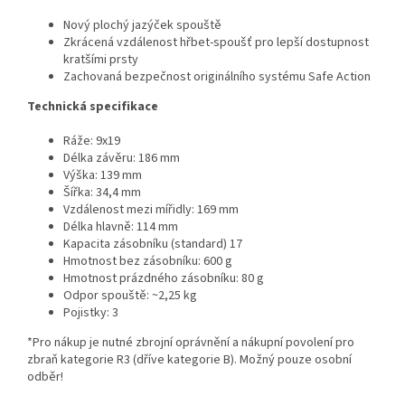
Nový plochý jazýček spouště
Zkrácená vzdálenost hřbet-spoušť pro lepší dostupnost
kratšími prsty
Zachovaná bezpečnost originálního systému Safe Action
Technická specifikace
Ráže: 9x19
Délka závěru: 186 mm
Výška: 139 mm
Šířka: 34,4 mm
Vzdálenost mezi mířidly: 169 mm
Délka hlavně: 114 mm
Kapacita zásobníku (standard) 17
Hmotnost bez zásobníku: 600 g
Hmotnost prázdného zásobníku: 80 g
Odpor spouště: ~2,25 kg
Pojistky: 3
*Pro nákup je nutné zbrojní oprávnění a nákupní povolení pro
zbraň kategorie R3 (dříve kategorie B). Možný pouze osobní
odběr!