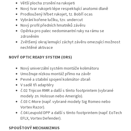
Větší plocha zrsnění na rukojeti
Nový tvar rukojeti lépe respektující anatomii dlaně
Prodloužený hřbet rukojet, tz. Bobří ocas
Vybrání kořene lučíku, tzv. undercut
Nový profil předních hmatníků závěru
Opěrka pro palec nedominantní ruky na rámu se
zdrsněním
Zvětšený okraj lemující záchyt závěru omezující možnost
nechtěné aktivace
NOVÝ OPTIC READY SYSTEM (ORS)
Nový univerzální systém montáže kolimátoru
Umožnuje nízkou montáž přímo na závěr
Pevné a stabilní spojení kolimátor-zbraň
V sadě tři adaptéry
č.02 Trijicon RMR a další s tímto footprintem (vybrané
modely zn. Holosun nebo Ameriglo).
č.03 C-More (např. vybrané modely Sig Romeo nebo
Vortex Razor).
č.04 Leupold DPP a další s tímto footprintem (např. EoTech
EFLX, Vortex Defender).
SPOUŠTOVÝ MECHANIZMUS