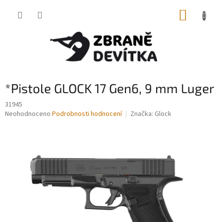
Přejít
NÁKUP
na
obsah
KOŠÍK
*Pistole GLOCK 17 Gen6, 9 mm Luger
31945
Průměrné
Neohodnoceno
Podrobnosti hodnocení
Značka:
Glock
hodnocení
produktu
je
0,0
z
5
hvězdiček.