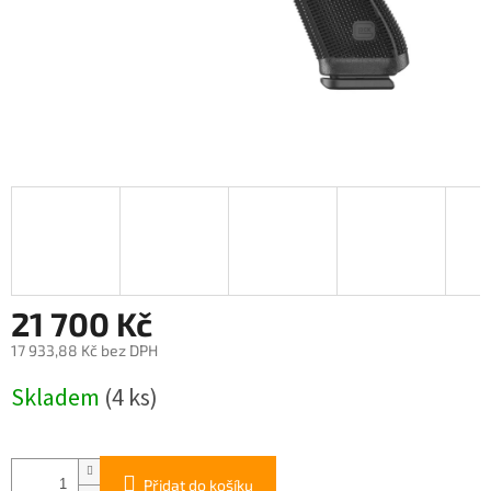
21 700 Kč
17 933,88 Kč bez DPH
Měrná
Skladem
(4 ks)
cena:
Přidat do košíku