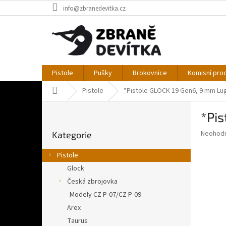
Přejít
info@zbranedevitka.cz
na
obsah
Pistole
Pušky
Brokovnice
Komisní pro
Domů
Pistole
*Pistole GLOCK 19 Gen6, 9 mm Lu
P
*Pis
o
Přeskočit
s
Průměr
Neohod
Kategorie
kategorie
t
hodnoce
r
produkt
Pistole
a
je
Glock
0,0
n
z
Česká zbrojovka
n
5
í
Modely CZ P-07/CZ P-09
hvězdič
p
Arex
a
Taurus