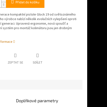
Přidat do košíku
nerace kompaktní pistole Glock 19 od světoznámého
o výrobce nabízí několik evolučních vylepšení oproti
í generaci. Upravená ergonomie, nová spoušť a
ní systém pro montáž kolimátoru jsou jen drobným
informace
ZEPTAT SE
SDÍLET
Doplňkové parametry