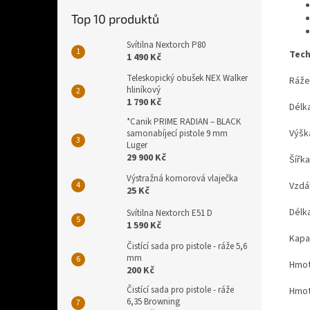
Top 10 produktů
Svítilna Nextorch P80
Tech
1 490 Kč
Teleskopický obušek NEX Walker
Ráže
hliníkový
1 790 Kč
Délk
*Canik PRIME RADIAN – BLACK
Výšk
samonabíjecí pistole 9 mm
Luger
29 900 Kč
Šířk
Výstražná komorová vlaječka
Vzdá
25 Kč
Délk
Svítilna Nextorch E51 D
1 590 Kč
Kapa
Čistící sada pro pistole - ráže 5,6
mm
Hmot
200 Kč
Čistící sada pro pistole - ráže
Hmot
6,35 Browning