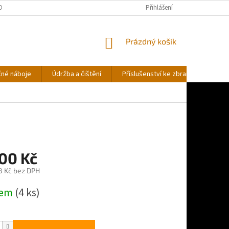
OBNÍCH ÚDAJŮ
Přihlášení
NÁKUPNÍ
Prázdný košík
KOŠÍK
čné náboje
Údržba a čištění
Příslušenství ke zbraním
Stř
700 Kč
8 Kč bez DPH
dem
(4 ks)