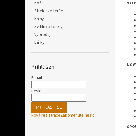
VYL
Nože
Střelecké terče
Knihy
Svítilny a lasery
Výprodej
Dárky
NOVÝ
Přihlášení
E-mail
Heslo
PŘIHLÁSIT SE
Nová registrace
Zapomenuté heslo
SPO