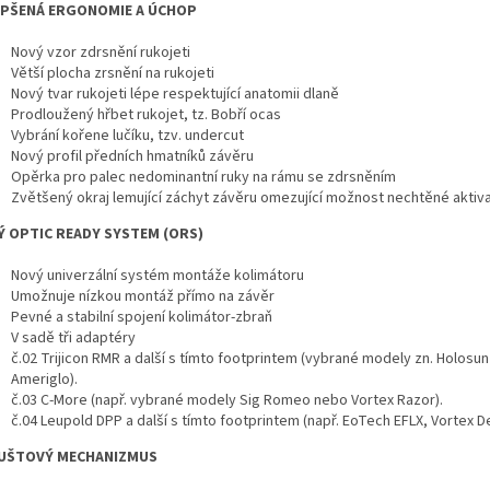
EPŠENÁ ERGONOMIE A ÚCHOP
Nový vzor zdrsnění rukojeti
Větší plocha zrsnění na rukojeti
Nový tvar rukojeti lépe respektující anatomii dlaně
Prodloužený hřbet rukojet, tz. Bobří ocas
Vybrání kořene lučíku, tzv. undercut
Nový profil předních hmatníků závěru
Opěrka pro palec nedominantní ruky na rámu se zdrsněním
Zvětšený okraj lemující záchyt závěru omezující možnost nechtěné aktiv
 OPTIC READY SYSTEM (ORS)
Nový univerzální systém montáže kolimátoru
Umožnuje nízkou montáž přímo na závěr
Pevné a stabilní spojení kolimátor-zbraň
V sadě tři adaptéry
č.02 Trijicon RMR a další s tímto footprintem (vybrané modely zn. Holosu
Ameriglo).
č.03 C-More (např. vybrané modely Sig Romeo nebo Vortex Razor).
č.04 Leupold DPP a další s tímto footprintem (např. EoTech EFLX, Vortex D
UŠTOVÝ MECHANIZMUS