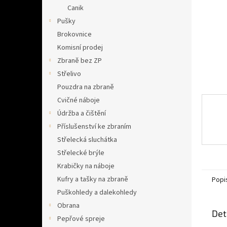
n
Canik
e
Pušky
l
Brokovnice
Komisní prodej
Zbraně bez ZP
Střelivo
Pouzdra na zbraně
Cvičné náboje
Údržba a čištění
Příslušenství ke zbraním
Střelecká sluchátka
Střelecké brýle
Krabičky na náboje
Kufry a tašky na zbraně
Popi
Puškohledy a dalekohledy
Obrana
Det
Pepřové spreje