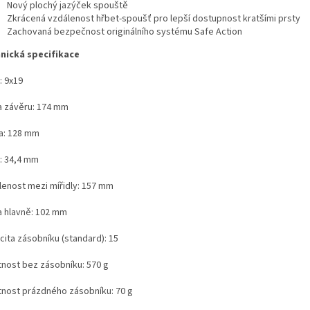
Nový plochý jazýček spouště
Zkrácená vzdálenost hřbet-spoušť pro lepší dostupnost kratšími prsty
Zachovaná bezpečnost originálního systému Safe Action
nická specifikace
: 9x19
a závěru: 174 mm
a: 128 mm
a: 34,4 mm
lenost mezi mířidly: 157 mm
a hlavně: 102 mm
cita zásobníku (standard): 15
nost bez zásobníku: 570 g
nost prázdného zásobníku: 70 g