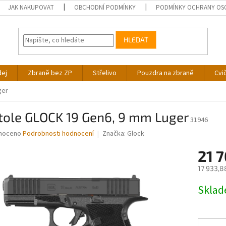
JAK NAKUPOVAT
OBCHODNÍ PODMÍNKY
PODMÍNKY OCHRANY OS
HLEDAT
dej
Zbraně bez ZP
Střelivo
Pouzdra na zbraně
Cvi
ger
tole GLOCK 19 Gen6, 9 mm Luger
31946
né
noceno
Podrobnosti hodnocení
Značka:
Glock
ní
21 
u
17 933,8
Měrná
Skla
cena:
ek.