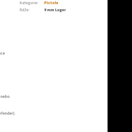
Kategorie
:
Pistole
Ráže
:
9 mm Luger
ace
n nebo
efender).