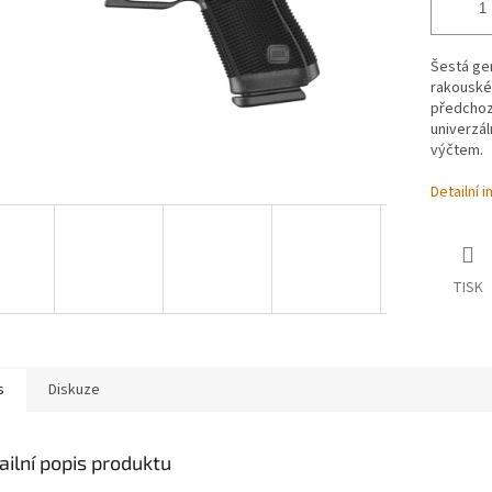
Šestá ge
rakouskéh
předchoz
univerzál
výčtem.
Detailní 
TISK
s
Diskuze
ailní popis produktu