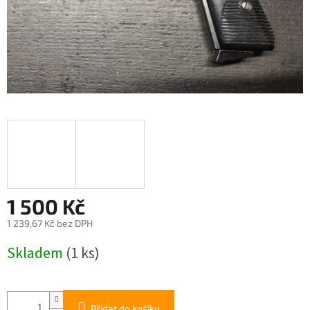
1 500 Kč
1 239,67 Kč bez DPH
Měrná
Skladem
(1 ks)
cena:
Přidat do košíku