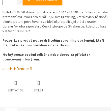
Pistoli ČZ Vz.50 zkonstruovali v letech 1947 až 1948 bratři Jan a Jaroslav
Kratochvílovi. Zvolili pro ni ráži 7,65 mm Browning, která byla v té době i
dlouho potom považována za ideální pro policejní práci a osobní
obranu. Výroba započala v České zbrojovce Strakonice, kde probíhala
v letech 1950-1952 .
Pozor! Lze prodat pouze držitelům zbrojního oprávnění, kteří
májí také nákupní povolení k dané zbrani.
Možný pouze osobní odběr a nebo dovoz za příplatek
licencovaným kurýrem.
Detailní informace
ZEPTAT SE
SDÍLET