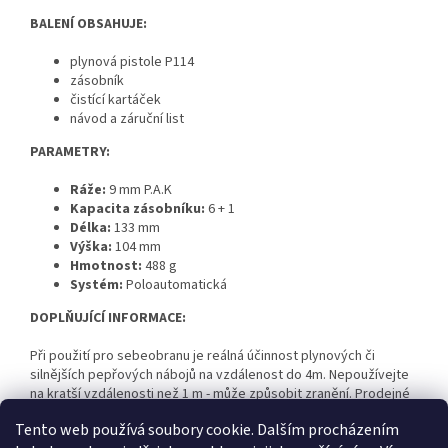
BALENÍ OBSAHUJE:
plynová pistole P114
zásobník
čistící kartáček
návod a záruční list
PARAMETRY:
Ráže:
9 mm P.A.K
Kapacita zásobníku:
6 + 1
Délka:
133 mm
Výška:
104 mm
Hmotnost:
488 g
Systém:
Poloautomatická
DOPLŇUJÍCÍ INFORMACE:
Při použití pro sebeobranu je reálná účinnost plynových či
silnějších pepřových nábojů na vzdálenost do 4m. Nepoužívejte
na kratší vzdálenosti než 1 m - může způsobit zranění. Prodejné
osobám starším 18ti let
Tento web používá soubory cookie. Dalším procházením