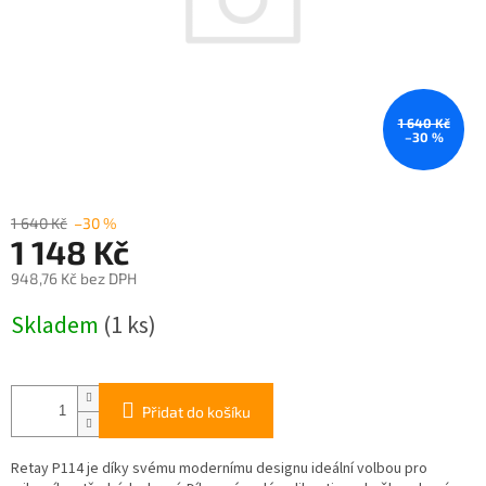
1 640 Kč
–30 %
1 640 Kč
–30 %
1 148 Kč
948,76 Kč bez DPH
Měrná
Skladem
(1 ks)
cena:
Přidat do košíku
Retay P114 je díky svému modernímu designu ideální volbou pro