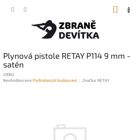
Přejít
NÁKUP
na
obsah
KOŠÍK
Plynová pistole RETAY P114 9 mm -
satén
19062
Průměrné
Neohodnoceno
Podrobnosti hodnocení
Značka:
RETAY
hodnocení
produktu
je
0,0
z
5
hvězdiček.