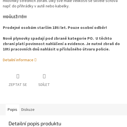
milovníky středních zbraní. Díky své malé velikosti se skvěle schová
např. do přihrádky v autě nebo kabelky.
!!!DŮLEŽITÉ!!!
Prodejné osobám starším 18ti let. Pouze osobní odběr!
Nově plynovky spadají pod zbraně kategorie PO. U těchto
zbraní platí povinnost nahlášení a evidence. Je nutné zbraň do
10ti pracovních dnů nahlásit u příslušného útvaru policie.
Detailní informace
ZEPTAT SE
SDÍLET
Popis
Diskuze
Detailní popis produktu