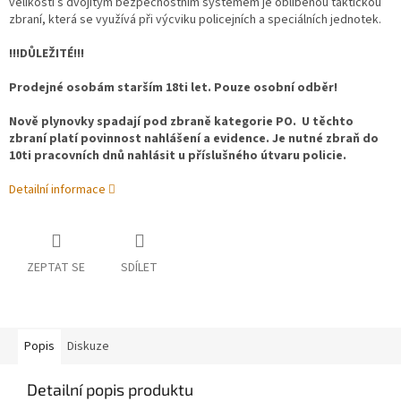
velikosti s dvojitým bezpečnostním systémem je oblíbenou taktickou
zbraní, která se využívá při výcviku policejních a speciálních jednotek.
!!!DŮLEŽITÉ!!!
Prodejné osobám starším 18ti let. Pouze osobní odběr!
Nově plynovky spadají pod zbraně kategorie PO. U těchto
zbraní platí povinnost nahlášení a evidence. Je nutné zbraň do
10ti pracovních dnů nahlásit u příslušného útvaru policie.
Detailní informace
ZEPTAT SE
SDÍLET
Popis
Diskuze
Detailní popis produktu