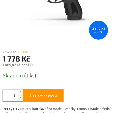
2 540 Kč
–30 %
2 540 Kč
–30 %
1 778 Kč
1 469,42 Kč bez DPH
Měrná
Skladem
(1 ks)
cena:
Přidat do košíku
Retay PT24
je replikou slavného modelu značky Taurus. Pistole střední