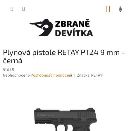
Přejít
NÁKUP
na
obsah
KOŠÍK
Plynová pistole RETAY PT24 9 mm -
černá
918-L5
Průměrné
Neohodnoceno
Podrobnosti hodnocení
Značka:
RETAY
hodnocení
produktu
je
0,0
z
5
hvězdiček.