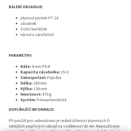
BALENÍ OBSAHUJE:
plynová pistole PT 24
zásobník
čistící kartáček
návod a záruční list
PARAMETRY:
Ráže:
9 mm P.A.K
Kapacita zásobníku:
15+1
Zabezpečení:
Pojistka
Délka:
180 mm
Výška:
136 mm
Hmotnost:
870 g
Systém:
Poloautomatická
DOPLŇUJÍCÍ INFORMACE:
Při použití pro sebeobranu je reálná účinnost plynových či
silnějších pepřových nábojů na vzdálenost do 4m. Nepoužívejte