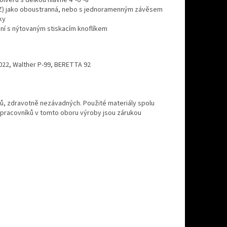
olverů s délkou hlavně 4"-6"-8"
KZ) jako oboustranná, nebo s jednoramenným závěsem
ky
ní s nýtovaným stiskacím knoflíkem
2022, Walther P-99, BERETTA 92
ů, zdravotně nezávadných. Použité materiály spolu
pracovníků v tomto oboru výroby jsou zárukou