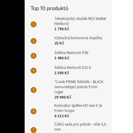
Top 10 produktů
Teleskopický obušek NEX Walker
hliníkový
1 790 Kč
Výstražná komorová vlaječka
25 Kč
Svítilna Nextorch P80
1 490 Kč
Svítilna Nextorch E51 D
1 590 Kč
*Canik PRIME RADIAN – BLACK
samonabíjecí pistole 9 mm
Luger
29 900 Kč
Kolimátor Spitfire HD Gen II 3x
Prism Scope
8 132 Kč
Čistící sada pro pistole - ráže 5,6
mm