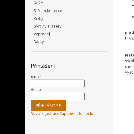
Nože
Střelecké terče
Knihy
Svítilny a lasery
mode
Výprodej
Pi C
Dárky
Mate
Výro
Přihlášení
s mo
vyso
E-mail
Heslo
PŘIHLÁSIT SE
Nová registrace
Zapomenuté heslo