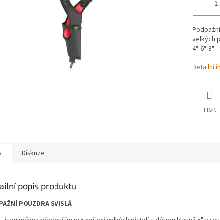
Podpažní
velkých p
4"-6"-8"
Detailní 
TISK
s
Diskuze
ailní popis produktu
PAŽNÍ POUZDRA SVISLÁ