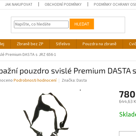
JAK NAKUPOVAT
OBCHODNÍ PODMÍNKY
PODMÍNKY OCHRANY OS
HLEDAT
dej
Zbraně bez ZP
Střelivo
Pouzdra na zbraně
Cvi
slé Premium DASTA s JRZ 656-1
pažní pouzdro svislé Premium DASTA s
né
noceno
Podrobnosti hodnocení
Značka:
Dasta
ní
780
u
644,63 K
Měrná
Skla
cena:
ek.