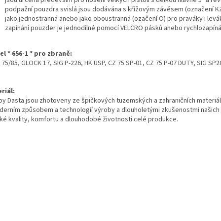
jsou určena především pro nošení velkých pistolí s délkou hlavně 5" a rev
podpažní pouzdra svislá jsou dodávána s křížovým závěsem (označení 
jako jednostranná anebo jako oboustranná (ozačení O) pro praváky i levá
zapínání pouzder je jednodílné pomocí VELCRO pásků anebo rychlozapíná
l * 656-1 * pro zbraně:
Z 75/85, GLOCK 17, SIG P-226, HK USP, CZ 75 SP-01, CZ 75 P-07 DUTY, SIG SP
riál:
by Dasta jsou zhotoveny ze špičkových tuzemských a zahraničních materiál
derním způsobem a technologií výroby a dlouholetými zkušenostmi našich 
ké kvality, komfortu a dlouhodobé životnosti celé produkce.