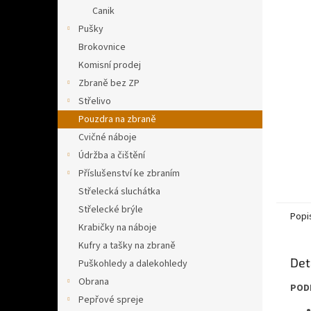
n
Canik
e
Pušky
l
Brokovnice
Komisní prodej
Zbraně bez ZP
Střelivo
Pouzdra na zbraně
Cvičné náboje
Údržba a čištění
Příslušenství ke zbraním
Střelecká sluchátka
Střelecké brýle
Popi
Krabičky na náboje
Kufry a tašky na zbraně
Det
Puškohledy a dalekohledy
Obrana
POD
Pepřové spreje