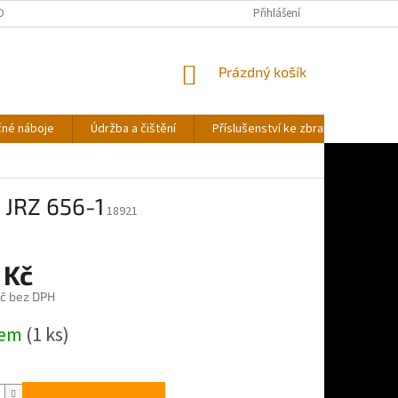
OBNÍCH ÚDAJŮ
Přihlášení
NÁKUPNÍ
Prázdný košík
KOŠÍK
čné náboje
Údržba a čištění
Příslušenství ke zbraním
Stř
 JRZ 656-1
18921
 Kč
č bez DPH
dem
(1 ks)