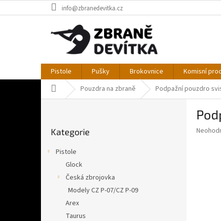
Přejít
info@zbranedevitka.cz
na
obsah
Pistole
Pušky
Brokovnice
Komisní pro
Domů
Pouzdra na zbraně
Podpažní pouzdro svi
P
Pod
o
Přeskočit
s
Průměr
Neohod
Kategorie
kategorie
t
hodnoce
r
produkt
Pistole
a
je
Glock
0,0
n
z
Česká zbrojovka
n
5
í
Modely CZ P-07/CZ P-09
hvězdič
p
Arex
a
Taurus