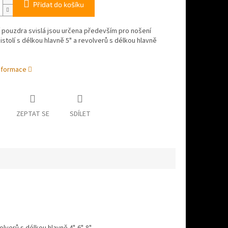
Přidat do košíku
 pouzdra svislá jsou určena především pro nošení
istolí s délkou hlavně 5" a revolverů s délkou hlavně
informace
ZEPTAT SE
SDÍLET