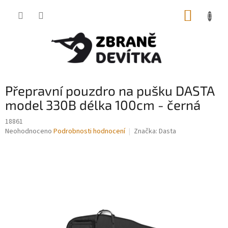
Přejít
NÁKUP
na
obsah
KOŠÍK
Přepravní pouzdro na pušku DASTA
model 330B délka 100cm - černá
18861
Průměrné
Neohodnoceno
Podrobnosti hodnocení
Značka:
Dasta
hodnocení
produktu
je
0,0
z
5
hvězdiček.