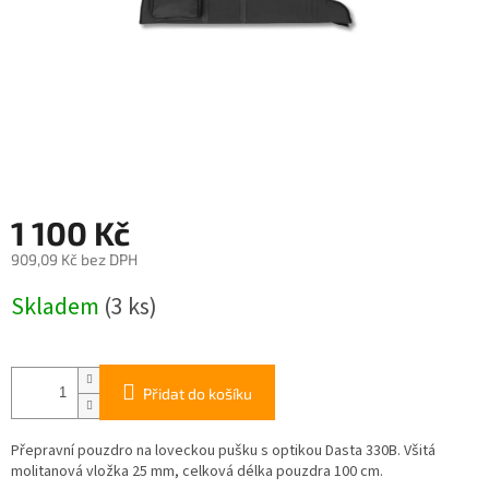
1 100 Kč
909,09 Kč bez DPH
Měrná
Skladem
(3 ks)
cena:
Přidat do košíku
Přepravní pouzdro na loveckou pušku s optikou Dasta 330B. Všitá
molitanová vložka 25 mm, celková délka pouzdra 100 cm.