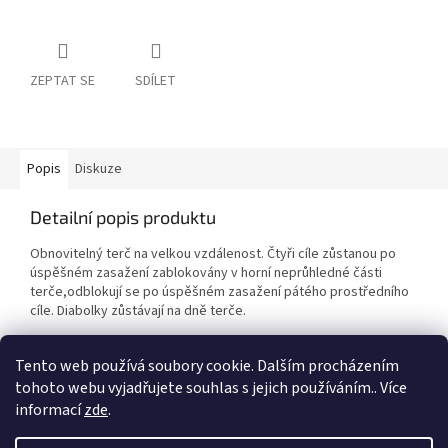
ZEPTAT SE
SDÍLET
Popis
Diskuze
Detailní popis produktu
Obnovitelný terč na velkou vzdálenost. Čtyři cíle zůstanou po
úspěšném zasažení zablokovány v horní neprůhledné části
terče,odblokují se po úspěšném zasažení pátého prostředního
cíle. Diabolky zůstávají na dně terče.
Tento web používá soubory cookie. Dalším procházením
tohoto webu vyjadřujete souhlas s jejich používáním.. Více
informací
zde
.
Z