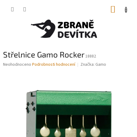
Přejít
NÁKUP
na
obsah
KOŠÍK
Střelnice Gamo Rocker
18882
Průměrné
Neohodnoceno
Podrobnosti hodnocení
Značka:
Gamo
hodnocení
produktu
je
0,0
z
5
hvězdiček.