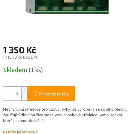
1 350 Kč
1 115,70 Kč bez DPH
Měrná
Skladem
(1 ks)
cena:
Přidat do košíku
Mechanická střelnice pro vzduchovky. Je vyrobená ze silného plechu,
zaručující dlouhou životnost. Vzduchovková střelnice Gamo Rocker,
která je samoobslužná!
Detailní informace