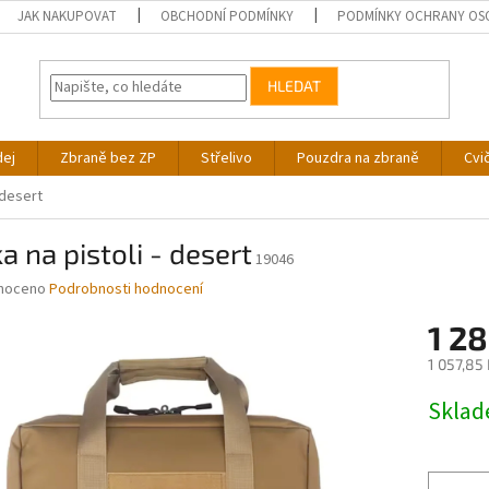
JAK NAKUPOVAT
OBCHODNÍ PODMÍNKY
PODMÍNKY OCHRANY OS
HLEDAT
dej
Zbraně bez ZP
Střelivo
Pouzdra na zbraně
Cvi
 desert
a na pistoli - desert
19046
né
noceno
Podrobnosti hodnocení
ní
1 28
u
1 057,85
Měrná
Skla
cena:
ek.