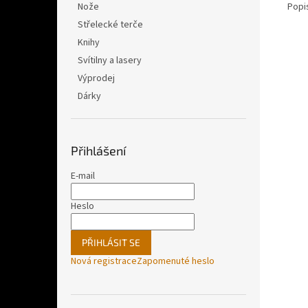
Popi
Nože
Střelecké terče
Knihy
Svítilny a lasery
Výprodej
Dárky
Přihlášení
E-mail
Heslo
PŘIHLÁSIT SE
Nová registrace
Zapomenuté heslo