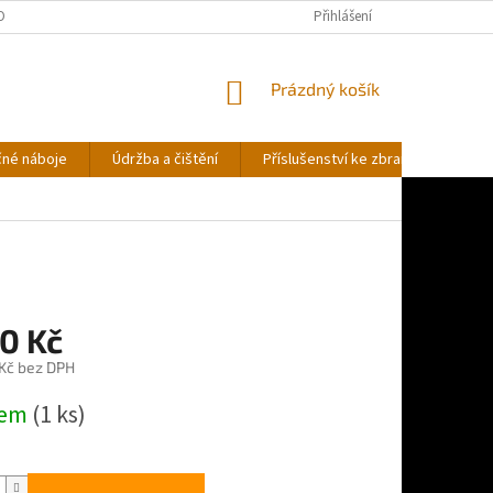
OBNÍCH ÚDAJŮ
Přihlášení
NÁKUPNÍ
Prázdný košík
KOŠÍK
čné náboje
Údržba a čištění
Příslušenství ke zbraním
Stř
0 Kč
 Kč bez DPH
dem
(1 ks)