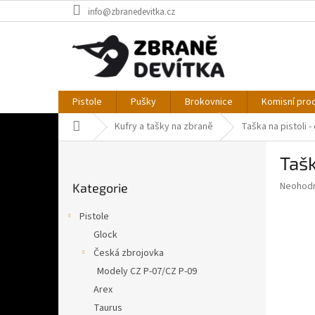
Přejít
info@zbranedevitka.cz
na
obsah
Pistole
Pušky
Brokovnice
Komisní pro
Domů
Kufry a tašky na zbraně
Taška na pistoli -
P
Tašk
o
Přeskočit
s
Průměr
Neohod
Kategorie
kategorie
t
hodnoce
r
produkt
Pistole
a
je
Glock
0,0
n
z
Česká zbrojovka
n
5
í
Modely CZ P-07/CZ P-09
hvězdič
p
Arex
a
Taurus