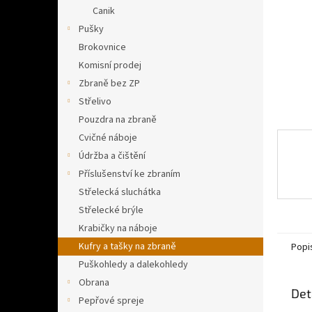
n
Canik
e
Pušky
l
Brokovnice
Komisní prodej
Zbraně bez ZP
Střelivo
Pouzdra na zbraně
Cvičné náboje
Údržba a čištění
Příslušenství ke zbraním
Střelecká sluchátka
Střelecké brýle
Krabičky na náboje
Kufry a tašky na zbraně
Popi
Puškohledy a dalekohledy
Obrana
Det
Pepřové spreje