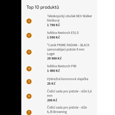
Top 10 produktů
Teleskopický obušek NEX Walker
hliníkový
1 790 Kč
Svítilna Nextorch E51 D
1 590 Kč
*Canik PRIME RADIAN – BLACK
samonabíjecí pistole 9 mm
Luger
29 900 Kč
Svítilna Nextorch P80
1 490 Kč
Výstražná komorová vlaječka
25 Kč
Čistící sada pro pistole - ráže 5,6
mm
200 Kč
Čistící sada pro pistole - ráže
6,35 Browning