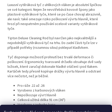
Luxusní vytěráková tyč z uhlíkových vláken je absolutní špičkou
ve své kategorii. Nejen že nevstřebává kovové špony jako
plastové vytěrákové tyče, které se po čase chovají abrazivně,
ale navíc také omezuje riziko poškození vývrtu hlavně, které
hrozí při neopatrném používání ocelové varianty vytěrákové
tyče.
Tipton Deluxe Cleaning Rod byl navržen jako nejkvalitnější a
nejodolnější vytěráková tyč na trhu. Do zadní části tyče lze v
případě potřeby (rozumnou silou) poklepat kladívkem.
Tyč disponuje možností prohnutí bez trvalé deformace či
poškození. Ergonomicky tvarované držadlo obsahuje dvě sady
ložisek, které zaručují dokonale hladké otáčení i pod tlakem.
Kartáček tedy přesně kopíruje drážky vývrtu hlavně a odstraní
více nečistot, než je běžné.
Pro ráže .22 až .26
Vyrobeno z karbonových vláken
Nepoškozuje vývrt hlavně
Celková užitná délka 91 cm (36")
Vyrobeno z jednoho kusu
Používá kartáčky se vnějším závitem 8-32