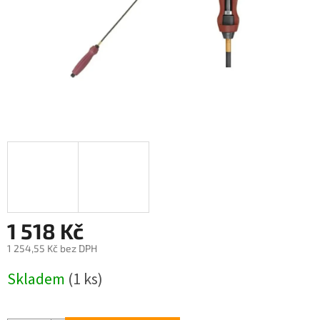
1 518 Kč
1 254,55 Kč bez DPH
Měrná
Skladem
(1 ks)
cena: