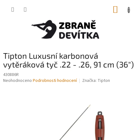
Přejít
NÁKUP
na
obsah
KOŠÍK
Tipton Luxusní karbonová
vytěráková tyč .22 - .26, 91 cm (36")
430886R
Průměrné
Neohodnoceno
Podrobnosti hodnocení
Značka:
Tipton
hodnocení
produktu
je
0,0
z
5
hvězdiček.