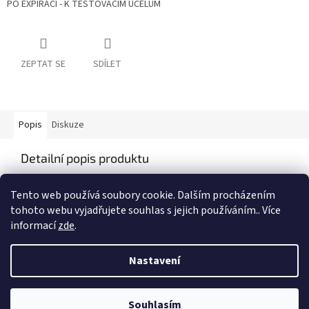
PO EXPIRACI - K TESTOVACÍM ÚČELŮM
ZEPTAT SE
SDÍLET
Popis
Diskuze
Detailní popis produktu
Popis produktu není dostupný
Tento web používá soubory cookie. Dalším procházením
tohoto webu vyjadřujete souhlas s jejich používáním.. Více
informací
zde
.
Z
á
Nastavení
Vytvořil Shoptet
p
a
t
Souhlasím
Copyright 2026
Zbraně Devítka
. Všechna práva vyhrazena.