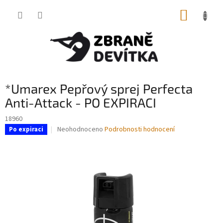
Přejít
NÁKUP
na
obsah
KOŠÍK
*Umarex Pepřový sprej Perfecta
Anti-Attack - PO EXPIRACI
18960
Průměrné
Neohodnoceno
Podrobnosti hodnocení
Po expiraci
hodnocení
produktu
je
0,0
z
5
hvězdiček.