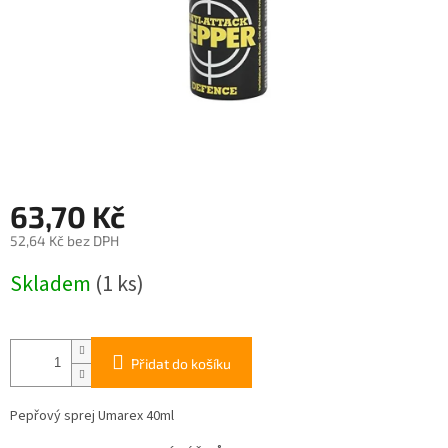
63,70 Kč
52,64 Kč bez DPH
Měrná
Skladem
(1 ks)
cena:
Přidat do košíku
Pepřový sprej Umarex 40ml