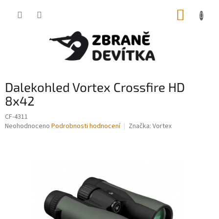
Přejít
NÁKUP
na
obsah
KOŠÍK
Dalekohled Vortex Crossfire HD
8x42
CF-4311
Průměrné
Neohodnoceno
Podrobnosti hodnocení
Značka:
Vortex
hodnocení
produktu
je
0,0
z
5
hvězdiček.