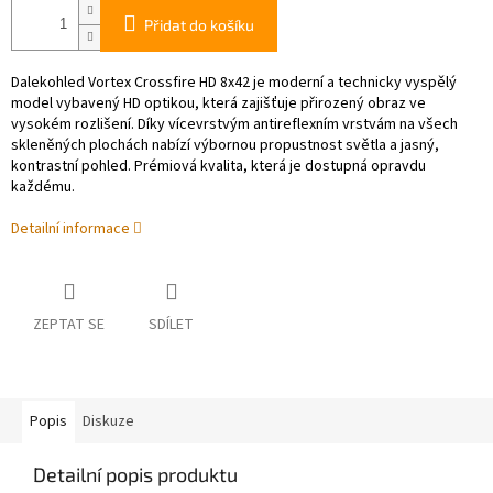
Přidat do košíku
Dalekohled Vortex Crossfire HD 8x42 je moderní a technicky vyspělý
model vybavený HD optikou, která zajišťuje přirozený obraz ve
vysokém rozlišení. Díky vícevrstvým antireflexním vrstvám na všech
skleněných plochách nabízí výbornou propustnost světla a jasný,
kontrastní pohled. Prémiová kvalita, která je dostupná opravdu
každému.
Detailní informace
ZEPTAT SE
SDÍLET
Popis
Diskuze
Detailní popis produktu