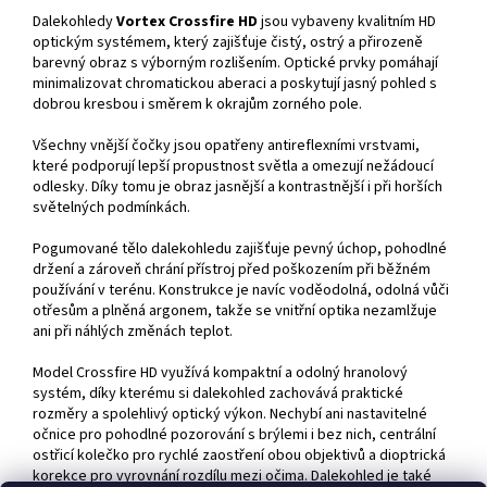
Dalekohledy
Vortex Crossfire HD
jsou vybaveny kvalitním HD
optickým systémem, který zajišťuje čistý, ostrý a přirozeně
barevný obraz s výborným rozlišením. Optické prvky pomáhají
minimalizovat chromatickou aberaci a poskytují jasný pohled s
dobrou kresbou i směrem k okrajům zorného pole.
Všechny vnější čočky jsou opatřeny antireflexními vrstvami,
které podporují lepší propustnost světla a omezují nežádoucí
odlesky. Díky tomu je obraz jasnější a kontrastnější i při horších
světelných podmínkách.
Pogumované tělo dalekohledu zajišťuje pevný úchop, pohodlné
držení a zároveň chrání přístroj před poškozením při běžném
používání v terénu. Konstrukce je navíc voděodolná, odolná vůči
otřesům a plněná argonem, takže se vnitřní optika nezamlžuje
ani při náhlých změnách teplot.
Model Crossfire HD využívá kompaktní a odolný hranolový
systém, díky kterému si dalekohled zachovává praktické
rozměry a spolehlivý optický výkon. Nechybí ani nastavitelné
očnice pro pohodlné pozorování s brýlemi i bez nich, centrální
ostřicí kolečko pro rychlé zaostření obou objektivů a dioptrická
korekce pro vyrovnání rozdílu mezi očima. Dalekohled je také