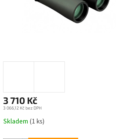
3 710 Kč
3 066,12 Kč bez DPH
Měrná
Skladem
(1 ks)
cena: