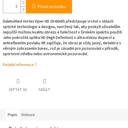
Přidat do košíku
Dalekohled Vortex Viper HD 20-60x85 představuje vrchol v oblasti
optické technologie a designu, navržený tak, aby poskytl uživatelům
nejvyšší možnou kvalitu obrazu a funkčnost v širokém spektru použití.
Jeho pokročilá optika HD (High Definition) s ultra-nízkou disperzí a
antireflexními povlaky XR zajišťuje, že obraz je vždy jasný, detailní a s
věrným zobrazením barev, což je zásadní pro pozorování v přírodě,
sportovní střelbu nebo astronomické pozorování.
Detailní informace
ZEPTAT SE
SDÍLET
Popis
Diskuze