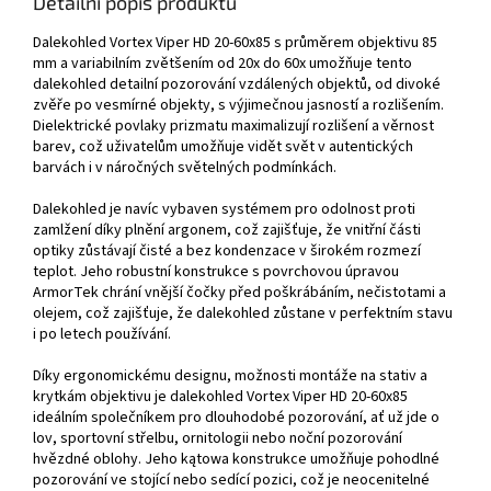
Detailní popis produktu
Dalekohled Vortex Viper HD 20-60x85 s průměrem objektivu 85
mm a variabilním zvětšením od 20x do 60x umožňuje tento
dalekohled detailní pozorování vzdálených objektů, od divoké
zvěře po vesmírné objekty, s výjimečnou jasností a rozlišením.
Dielektrické povlaky prizmatu maximalizují rozlišení a věrnost
barev, což uživatelům umožňuje vidět svět v autentických
barvách i v náročných světelných podmínkách.
Dalekohled je navíc vybaven systémem pro odolnost proti
zamlžení díky plnění argonem, což zajišťuje, že vnitřní části
optiky zůstávají čisté a bez kondenzace v širokém rozmezí
teplot. Jeho robustní konstrukce s povrchovou úpravou
ArmorTek chrání vnější čočky před poškrábáním, nečistotami a
olejem, což zajišťuje, že dalekohled zůstane v perfektním stavu
i po letech používání.
Díky ergonomickému designu, možnosti montáže na stativ a
krytkám objektivu je dalekohled Vortex Viper HD 20-60x85
ideálním společníkem pro dlouhodobé pozorování, ať už jde o
lov, sportovní střelbu, ornitologii nebo noční pozorování
hvězdné oblohy. Jeho kątowa konstrukce umožňuje pohodlné
pozorování ve stojící nebo sedící pozici, což je neocenitelné