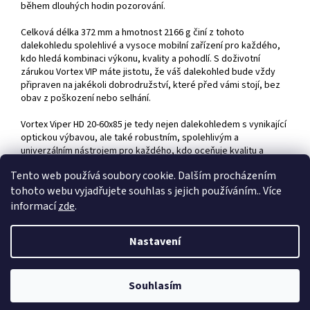
během dlouhých hodin pozorování.
Celková délka 372 mm a hmotnost 2166 g činí z tohoto
dalekohledu spolehlivé a vysoce mobilní zařízení pro každého,
kdo hledá kombinaci výkonu, kvality a pohodlí. S doživotní
zárukou Vortex VIP máte jistotu, že váš dalekohled bude vždy
připraven na jakékoli dobrodružství, které před vámi stojí, bez
obav z poškození nebo selhání.
Vortex Viper HD 20-60x85 je tedy nejen dalekohledem s vynikající
optickou výbavou, ale také robustním, spolehlivým a
univerzálním nástrojem pro každého, kdo oceňuje kvalitu a
funkčnost v každém detailu.
Tento web používá soubory cookie. Dalším procházením
tohoto webu vyjadřujete souhlas s jejich používáním.. Více
informací
zde
.
Z
á
Nastavení
Vytvořil Shoptet
p
a
t
Souhlasím
Copyright 2026
Zbraně Devítka
. Všechna práva vyhrazena.
í