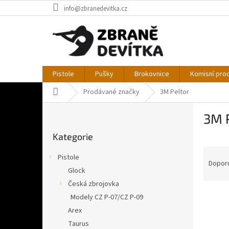
Přejít
info@zbranedevitka.cz
na
obsah
Pistole
Pušky
Brokovnice
Komisní pro
Domů
Prodávané značky
3M Peltor
P
3M 
o
Přeskočit
s
Kategorie
kategorie
t
Ř
r
Pistole
a
a
Dopor
Glock
z
n
Česká zbrojovka
e
n
V
n
í
Modely CZ P-07/CZ P-09
ý
í
p
Arex
p
p
a
Taurus