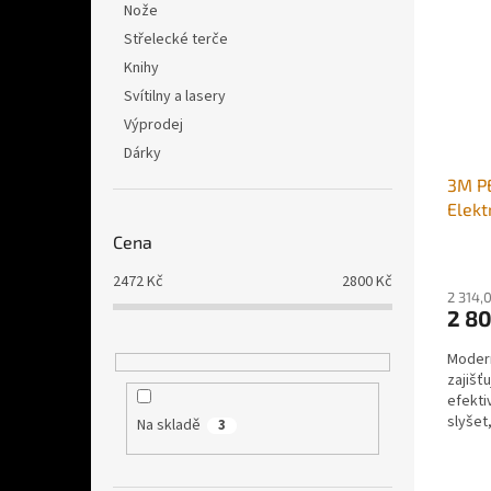
Nože
Střelecké terče
Knihy
Svítilny a lasery
Výprodej
Dárky
3M P
Elekt
Cena
2472
Kč
2800
Kč
2 314,
2 8
Modern
zajišť
efekti
slyšet
Na skladě
3
jako vý