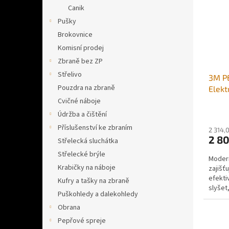
i
r
n
Canik
s
o
e
Pušky
p
d
l
r
u
Brokovnice
o
k
Komisní prodej
d
t
Zbraně bez ZP
u
ů
Střelivo
3M P
k
Pouzdra na zbraně
Elekt
t
ů
Cvičné náboje
Údržba a čištění
Příslušenství ke zbraním
2 314,
2 8
Střelecká sluchátka
Střelecké brýle
Modern
Krabičky na náboje
zajišť
efekti
Kufry a tašky na zbraně
slyšet
Puškohledy a dalekohledy
jako vý
Obrana
Pepřové spreje