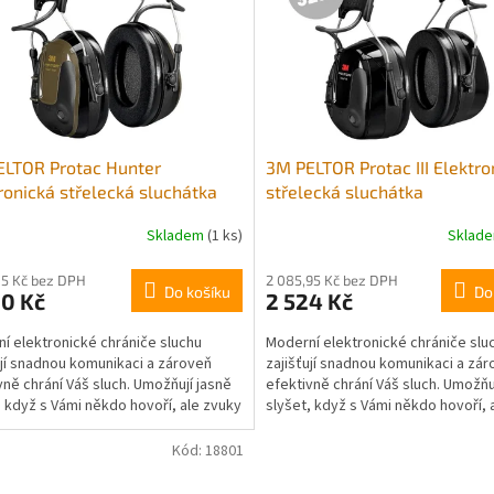
ELTOR Protac Hunter
3M PELTOR Protac III Elektro
ronická střelecká sluchátka
střelecká sluchátka
Skladem
(1 ks)
Sklad
05 Kč bez DPH
2 085,95 Kč bez DPH
Do košíku
Do
00 Kč
2 524 Kč
í elektronické chrániče sluchu
Moderní elektronické chrániče slu
ují snadnou komunikaci a zároveň
zajišťují snadnou komunikaci a zá
vně chrání Váš sluch. Umožňují jasně
efektivně chrání Váš sluch. Umožňu
, když s Vámi někdo hovoří, ale zvuky
slyšet, když s Vámi někdo hovoří, 
střely...
jako výstřely...
Kód:
18801