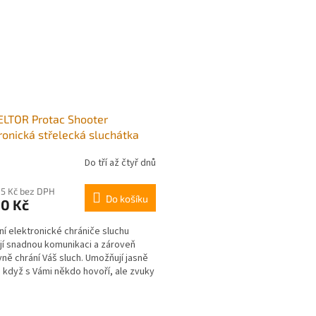
ELTOR Protac Shooter
ronická střelecká sluchátka
Do tří až čtyř dnů
05 Kč bez DPH
Do košíku
00 Kč
í elektronické chrániče sluchu
ují snadnou komunikaci a zároveň
vně chrání Váš sluch. Umožňují jasně
, když s Vámi někdo hovoří, ale zvuky
střely...
O