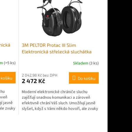
nická
3M PELTOR Protac III Slim
Elektronická střelecká sluchátka
em
(>5 ks)
Skladem
(3 ks)
2 042,98 Kč bez DPH
 košíku
Do košíku
2 472 Kč
chu
Moderní elektronické chrániče sluchu
roveň
zajišťují snadnou komunikaci a zároveň
jí jasně
efektivně chrání Váš sluch. Umožňují jasně
ale zvuky
slyšet, když s Vámi někdo hovoří, ale zvuky
jako výstřely...