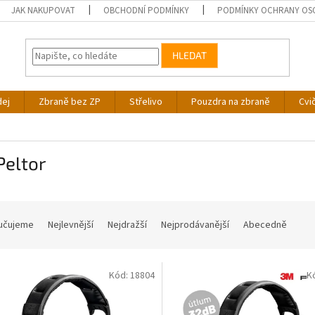
JAK NAKUPOVAT
OBCHODNÍ PODMÍNKY
PODMÍNKY OCHRANY OS
HLEDAT
dej
Zbraně bez ZP
Střelivo
Pouzdra na zbraně
Cvi
Peltor
učujeme
Nejlevnější
Nejdražší
Nejprodávanější
Abecedně
Kód:
18804
K