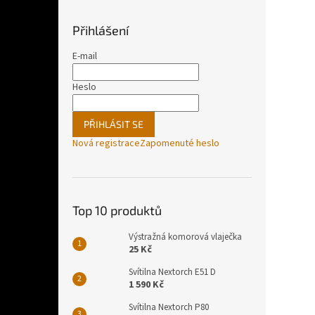
Přihlášení
E-mail
Heslo
PŘIHLÁSIT SE
Nová registrace
Zapomenuté heslo
Top 10 produktů
Výstražná komorová vlaječka
25 Kč
Svítilna Nextorch E51 D
1 590 Kč
Svítilna Nextorch P80