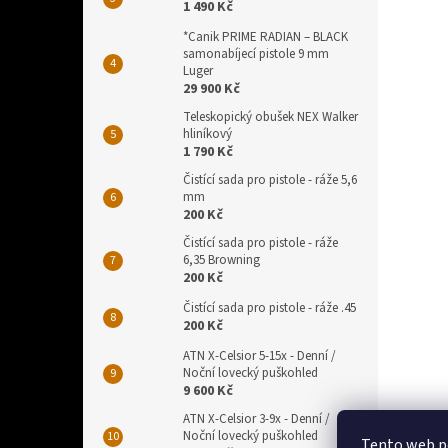
1 490 Kč
*Canik PRIME RADIAN – BLACK
samonabíjecí pistole 9 mm
Luger
29 900 Kč
Teleskopický obušek NEX Walker
hliníkový
1 790 Kč
Čistící sada pro pistole - ráže 5,6
mm
200 Kč
Čistící sada pro pistole - ráže
6,35 Browning
200 Kč
Čistící sada pro pistole - ráže .45
200 Kč
ATN X-Celsior 5-15x - Denní /
Noční lovecký puškohled
9 600 Kč
ATN X-Celsior 3-9x - Denní /
Noční lovecký puškohled
Tento web p