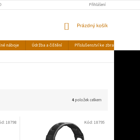
OBNÍCH ÚDAJŮ
Přihlášení
NÁKUPNÍ
Prázdný košík
KOŠÍK
čné náboje
Údržba a čištění
Příslušenství ke zbraním
Stř
4
položek celkem
ód:
18798
Kód:
18795