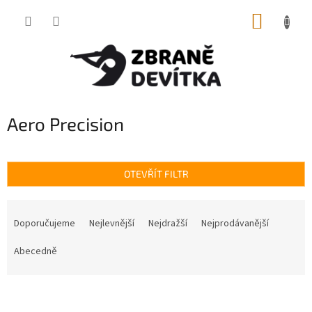
Přejít
NÁKUP
na
obsah
KOŠÍK
Aero Precision
OTEVŘÍT FILTR
Ř
a
Doporučujeme
Nejlevnější
Nejdražší
Nejprodávanější
z
e
Abecedně
n
í
V
p
ý