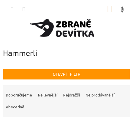
Přejít
NÁKUP
na
obsah
KOŠÍK
Hammerli
OTEVŘÍT FILTR
Ř
a
Doporučujeme
Nejlevnější
Nejdražší
Nejprodávanější
z
e
Abecedně
n
í
V
p
ý