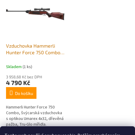
r
p
o
i
d
s
u
p
k
r
t
o
ů
d
Vzduchovka Hammerli
u
Hunter Force 750 Combo
k
cal.4,5mm
t
Skladem
(1 ks)
ů
3 958,68 Kč bez DPH
4 790 Kč
Do košíku
Hammerli Hunter Force 750
Combo, švýcarská vzduchovka
s optikou Umarex 4x32, dřevěná
pažba, Tru-Glo mířidla.