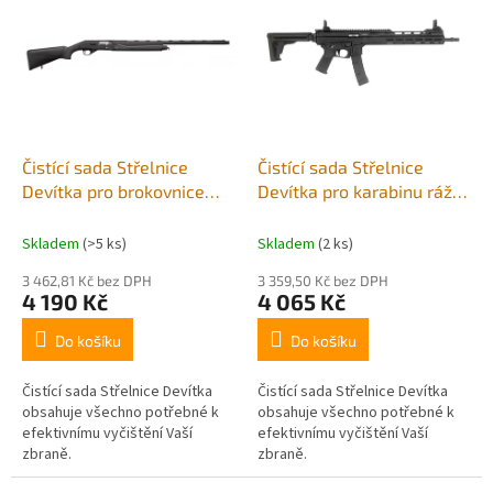
r
p
o
i
d
s
u
p
k
r
t
o
ů
d
Čistící sada Střelnice
Čistící sada Střelnice
u
Devítka pro brokovnice
Devítka pro karabinu ráže
k
ráže 12GA
9mm
t
Skladem
(>5 ks)
Skladem
(2 ks)
ů
3 462,81 Kč bez DPH
3 359,50 Kč bez DPH
4 190 Kč
4 065 Kč
Do košíku
Do košíku
Čistící sada Střelnice Devítka
Čistící sada Střelnice Devítka
obsahuje všechno potřebné k
obsahuje všechno potřebné k
efektivnímu vyčištění Vaší
efektivnímu vyčištění Vaší
zbraně.
zbraně.