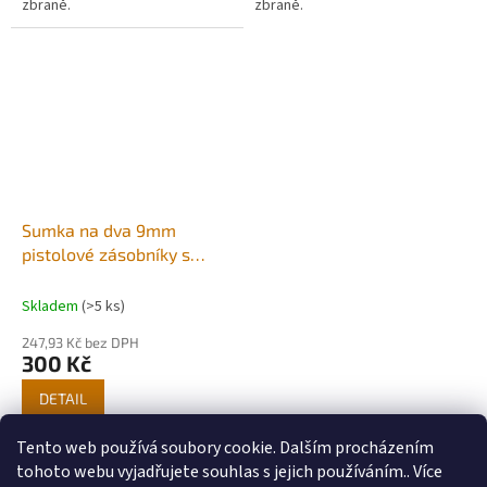
zbraně.
zbraně.
Sumka na dva 9mm
pistolové zásobníky s
kydexovou vložkou - šedá
Skladem
(>5 ks)
247,93 Kč bez DPH
300 Kč
DETAIL
Tento web používá soubory cookie. Dalším procházením
7
položek celkem
O
tohoto webu vyjadřujete souhlas s jejich používáním.. Více