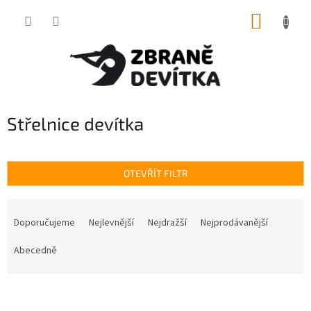
Přejít
NÁKUP
na
obsah
KOŠÍK
Střelnice devítka
OTEVŘÍT FILTR
Ř
a
Doporučujeme
Nejlevnější
Nejdražší
Nejprodávanější
z
e
Abecedně
n
í
V
p
ý