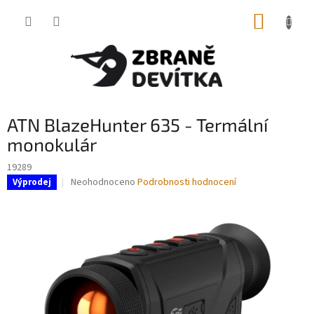
Přejít
NÁKUP
na
obsah
KOŠÍK
ATN BlazeHunter 635 - Termální
monokulár
19289
Průměrné
Neohodnoceno
Podrobnosti hodnocení
Výprodej
hodnocení
produktu
je
0,0
z
5
hvězdiček.