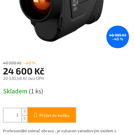
40 999 Kč
–40 %
40 999 Kč
–40 %
24 600 Kč
20 330,58 Kč bez DPH
Měrná
Skladem
(1 ks)
cena:
Přidat do košíku
Profesionální snímač obrazu - je vybaven vanadiovým oxidem s