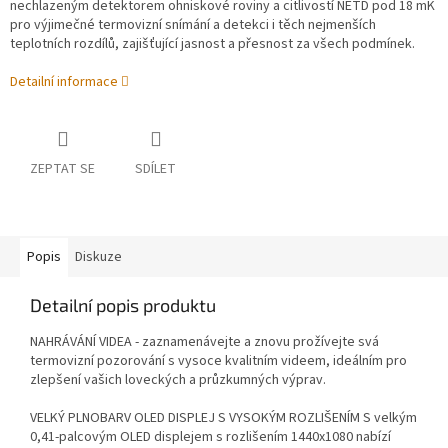
nechlazeným detektorem ohniskové roviny a citlivostí NETD pod 18 mK
pro výjimečné termovizní snímání a detekci i těch nejmenších
teplotních rozdílů, zajišťující jasnost a přesnost za všech podmínek.
Detailní informace
ZEPTAT SE
SDÍLET
Popis
Diskuze
Detailní popis produktu
NAHRÁVÁNÍ VIDEA - z
aznamenávejte a znovu prožívejte svá
termovizní pozorování s vysoce kvalitním videem, ideálním pro
zlepšení vašich loveckých a průzkumných výprav.
VELKÝ PLNOBARV OLED DISPLEJ S VYSOKÝM ROZLIŠENÍM S velkým
0,41-palcovým OLED displejem s rozlišením 1440x1080 nabízí