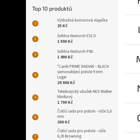
Top 10 produktů
Výstražná komorová vlaječka
25 Kč
Svítilna Nextorch E51 D
1 590 Kč
Svítilna Nextorch P80
1 490 Kč
*Canik PRIME RADIAN – BLACK
samonabíjecí pistole 9 mm
Luger
29 900 Kč
Teleskopický obušek NEX Walker
hliníkový
1 790 Kč
Čistící sada pro pistole - ráže 5,6
mm
200 Kč
Čistící sada pro pistole - ráže
6,35 Browning