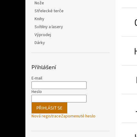
Nože
Střelecké terče
Knihy
Svítilny a lasery
Výprodej
Dárky
Přihlášení
E-mail
Heslo
PŘIHLÁSIT SE
Nová registrace
Zapomenuté heslo