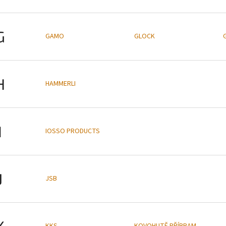
G
GAMO
GLOCK
H
HAMMERLI
I
IOSSO PRODUCTS
J
JSB
K
KKS
KOVOHUTĚ PŘÍBRAM