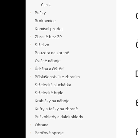
n
Canik
e
Pušky
l
Brokovnice
Komisní prodej
Zbraně bez ZP
Střelivo
Pouzdra na zbraně
Cvičné náboje
Údržba a čištění
Příslušenství ke zbraním
Střelecká sluchátka
Střelecké brýle
Krabičky na náboje
Kufry a tašky na zbraně
Puškohledy a dalekohledy
Obrana
Pepřové spreje