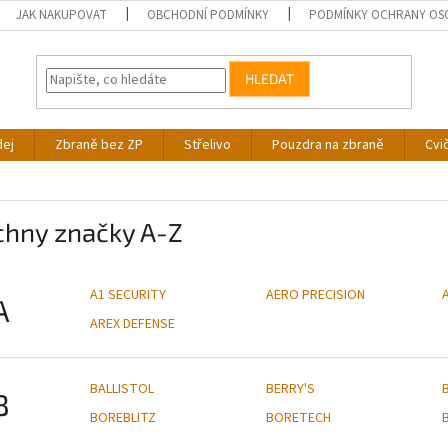
JAK NAKUPOVAT
OBCHODNÍ PODMÍNKY
PODMÍNKY OCHRANY OS
HLEDAT
dej
Zbraně bez ZP
Střelivo
Pouzdra na zbraně
Cvi
chny značky A-Z
A1 SECURITY
AERO PRECISION
A
AREX DEFENSE
BALLISTOL
BERRY'S
B
BOREBLITZ
BORETECH