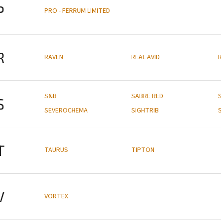
P
PRO - FERRUM LIMITED
R
RAVEN
REAL AVID
S&B
SABRE RED
S
SEVEROCHEMA
SIGHTRIB
T
TAURUS
TIPTON
V
VORTEX