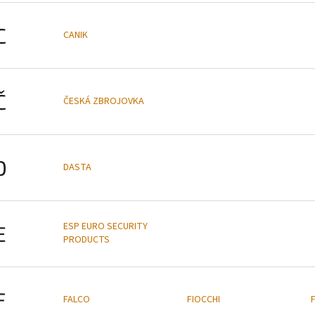
C
CANIK
Č
ČESKÁ ZBROJOVKA
D
DASTA
ESP EURO SECURITY
E
PRODUCTS
F
FALCO
FIOCCHI