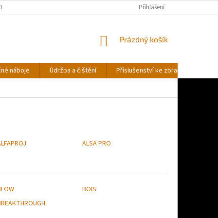
OBNÍCH ÚDAJŮ
Přihlášení
NÁKUPNÍ
Prázdný košík
KOŠÍK
čné náboje
Údržba a čištění
Příslušenství ke zbraním
Stř
ALFAPROJ
ALSA PRO
BLOW
BOIS
BREAKTHROUGH