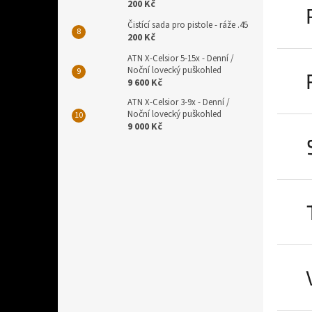
200 Kč
Čistící sada pro pistole - ráže .45
200 Kč
ATN X-Celsior 5-15x - Denní /
Noční lovecký puškohled
9 600 Kč
ATN X-Celsior 3-9x - Denní /
Noční lovecký puškohled
9 000 Kč