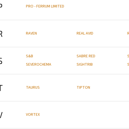
P
PRO - FERRUM LIMITED
R
RAVEN
REAL AVID
S&B
SABRE RED
S
SEVEROCHEMA
SIGHTRIB
T
TAURUS
TIPTON
V
VORTEX