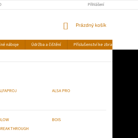
OBNÍCH ÚDAJŮ
Přihlášení
NÁKUPNÍ
Prázdný košík
KOŠÍK
čné náboje
Údržba a čištění
Příslušenství ke zbraním
Stř
ALFAPROJ
ALSA PRO
BLOW
BOIS
BREAKTHROUGH