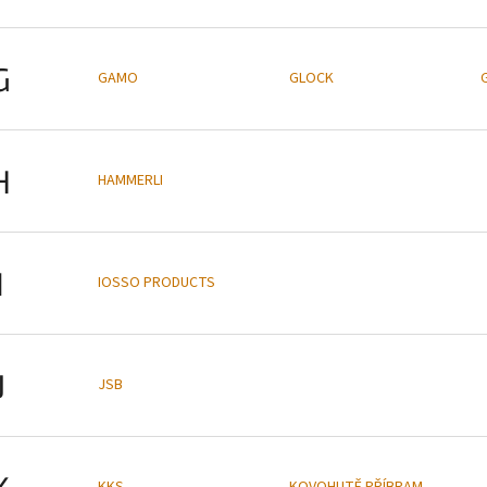
G
GAMO
GLOCK
H
HAMMERLI
I
IOSSO PRODUCTS
J
JSB
K
KKS
KOVOHUTĚ PŘÍBRAM