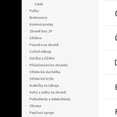
n
Canik
e
Pušky
l
Brokovnice
Komisní prodej
Zbraně bez ZP
Střelivo
Pouzdra na zbraně
Cvičné náboje
Údržba a čištění
Příslušenství ke zbraním
Střelecká sluchátka
Střelecké brýle
Krabičky na náboje
Kufry a tašky na zbraně
Puškohledy a dalekohledy
Obrana
Pepřové spreje