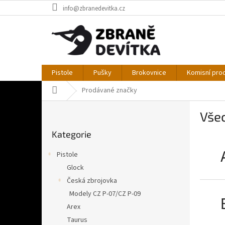
Přejít
info@zbranedevitka.cz
na
obsah
Pistole
Pušky
Brokovnice
Komisní pro
Domů
Prodávané značky
P
Vše
o
Přeskočit
s
Kategorie
kategorie
t
r
Pistole
a
Glock
n
Česká zbrojovka
n
í
Modely CZ P-07/CZ P-09
p
Arex
a
Taurus