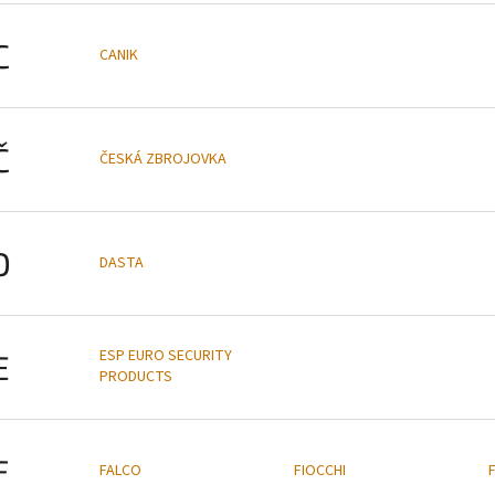
C
CANIK
Č
ČESKÁ ZBROJOVKA
D
DASTA
ESP EURO SECURITY
E
PRODUCTS
F
FALCO
FIOCCHI