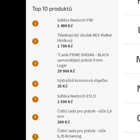
Top 10 produktů
Svítilna Nextorch P80
1 490 Kč
Teleskopický obušek NEX Walker
hliníkový
1 790 Kč
*Canik PRIME RADIAN – BLACK
samonabíjecí pistole 9 mm
Luger
29 900 Kč
Výstražná komorová vlaječka
25 Kč
Svítilna Nextorch E51 D
1 590 Kč
Čistící sada pro pistole - ráže 5,6
mm
200 Kč
Čistící sada pro pistole - ráže
6,35 Browning