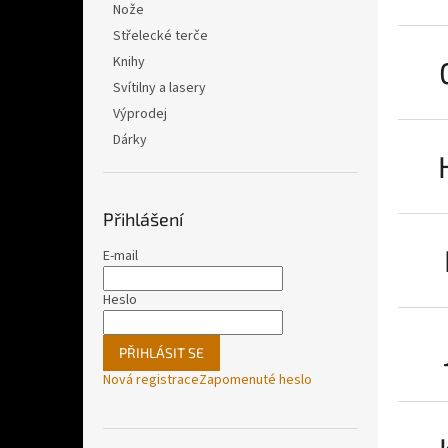
Nože
Střelecké terče
Knihy
Svítilny a lasery
Výprodej
Dárky
Přihlášení
E-mail
Heslo
PŘIHLÁSIT SE
Nová registrace
Zapomenuté heslo