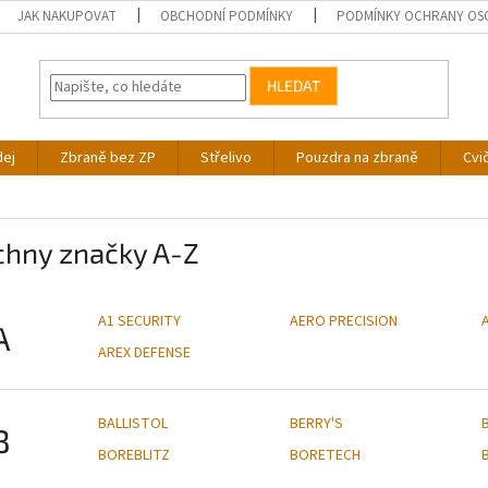
JAK NAKUPOVAT
OBCHODNÍ PODMÍNKY
PODMÍNKY OCHRANY OS
HLEDAT
dej
Zbraně bez ZP
Střelivo
Pouzdra na zbraně
Cvi
chny značky A-Z
A1 SECURITY
AERO PRECISION
A
AREX DEFENSE
BALLISTOL
BERRY'S
B
BOREBLITZ
BORETECH