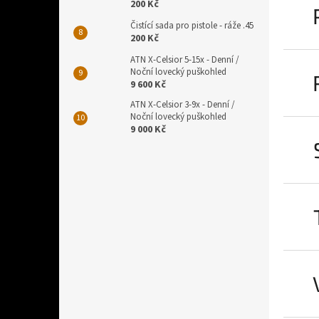
200 Kč
Čistící sada pro pistole - ráže .45
200 Kč
ATN X-Celsior 5-15x - Denní /
Noční lovecký puškohled
9 600 Kč
ATN X-Celsior 3-9x - Denní /
Noční lovecký puškohled
9 000 Kč